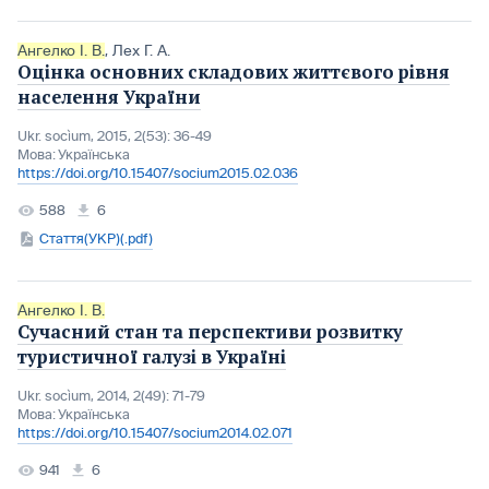
Ангелко І. В.
,
Лех Г. А.
Оцінка основних складових життєвого рівня
населення України
Ukr. socìum, 2015, 2(53): 36-49
Мова:
Українська
https://doi.org/10.15407/socium2015.02.036
588
6
Стаття(УКР)(.pdf)
Ангелко І. В.
Сучасний стан та перспективи розвитку
туристичної галузі в Україні
Ukr. socìum, 2014, 2(49): 71-79
Мова:
Українська
https://doi.org/10.15407/socium2014.02.071
941
6