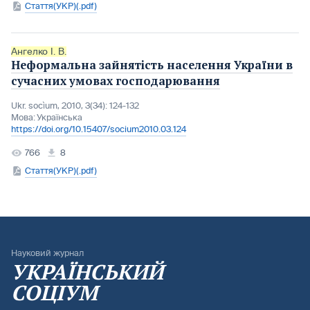
Стаття(УКР)(.pdf)
Ангелко І. В.
Неформальна зайнятість населення України в
сучасних умовах господарювання
Ukr. socìum, 2010, 3(34): 124-132
Мова:
Українська
https://doi.org/10.15407/socium2010.03.124
766
8
Стаття(УКР)(.pdf)
Науковий журнал
УКРАЇНСЬКИЙ
СОЦІУМ