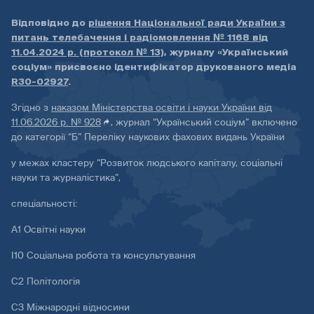
Відповідно до
рішення Національної ради України з
питань телебачення і радіомовлення № 1168 від
11.04.2024 р. (протокол № 13)
, журналу «Український
соціум» присвоєно ідентифікатор друкованого медіа
R30-02927
.
Згідно з
наказом Міністерства освіти і науки України від
11.06.2026 р. № 928
, журнал “Український соціум” включено
до категорії “Б” Переліку наукових фахових видань України
у межах кластеру “Розвиток людського капіталу, соціальні
науки та журналістика”,
спеціальності:
А1 Освітні науки
І10 Соціальна робота та консультування
С2 Політологія
С3 Міжнародні відносини