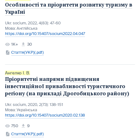
Особливості та пріоритети розвитку туризму в
Україні
Ukr. socìum, 2022, 4(83): 47-60
Мова:
Англійська
https://doi.org/10.15407/socium2022.04.047
1K+
30
Стаття(УКР)(.pdf)
Ангелко І. В.
Пріоритетні напрями підвищення
інвестиційної привабливості туристичного
регіону (на прикладі Дрогобицького району)
Ukr. socìum, 2020, 2(73): 138-151
Мова:
Українська
https://doi.org/10.15407/socium2020.02.138
750
9
Стаття(УКР)(.pdf)