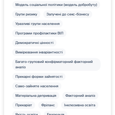
Модель соціальної політики (модель добробуту)
Групи ризику
Залучені до секс-бізнесу
Уразливі групи населення
Програми профілактики ВІЛ
Демократичні цінності
Вимірювання інваріантності
Багато-груповий конфірматорний факторний
аналіз
Прекарні форми зайнятості
Само-зайняте населення
Матеріальна депривація
Факторний аналіз
Прекаріат
Фріланс
Інклюзивна освіта
Якість освіти
Евалюація