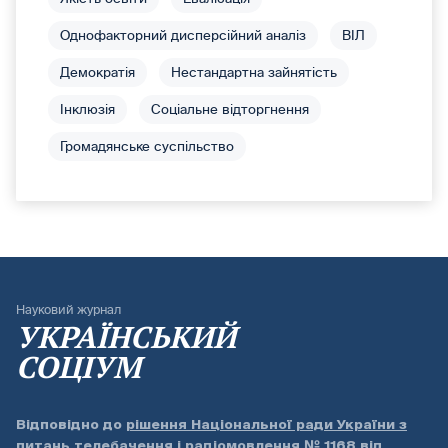
Однофакторний дисперсійний аналіз
ВІЛ
Демократія
Нестандартна зайнятість
Інклюзія
Соціальне відторгнення
Громадянське суспільство
Науковий журнал
УКРАЇНСЬКИЙ
СОЦІУМ
Відповідно до
рішення Національної ради України з
питань телебачення і радіомовлення № 1168 від