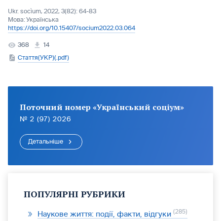
Ukr. socìum, 2022, 3(82): 64-83
Мова:
Українська
https://doi.org/10.15407/socium2022.03.064
368
14
Стаття(УКР)(.pdf)
Поточний номер «Український соціум»
№ 2 (97) 2026
Детальніше
ПОПУЛЯРНІ РУБРИКИ
285
Наукове життя: події, факти, відгуки