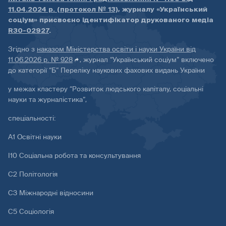
11.04.2024 р. (протокол № 13)
, журналу «Український
соціум» присвоєно ідентифікатор друкованого медіа
R30-02927
.
Згідно з
наказом Міністерства освіти і науки України від
11.06.2026 р. № 928
, журнал “Український соціум” включено
до категорії “Б” Переліку наукових фахових видань України
у межах кластеру “Розвиток людського капіталу, соціальні
науки та журналістика”,
спеціальності:
А1 Освітні науки
І10 Соціальна робота та консультування
С2 Політологія
С3 Міжнародні відносини
С5 Соціологія