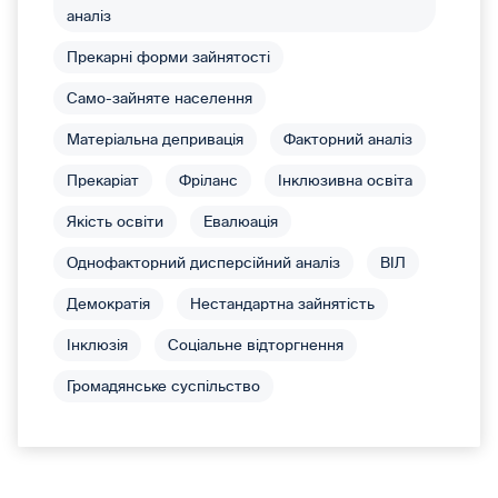
аналіз
Прекарні форми зайнятості
Само-зайняте населення
Матеріальна депривація
Факторний аналіз
Прекаріат
Фріланс
Інклюзивна освіта
Якість освіти
Евалюація
Однофакторний дисперсійний аналіз
ВІЛ
Демократія
Нестандартна зайнятість
Інклюзія
Соціальне відторгнення
Громадянське суспільство