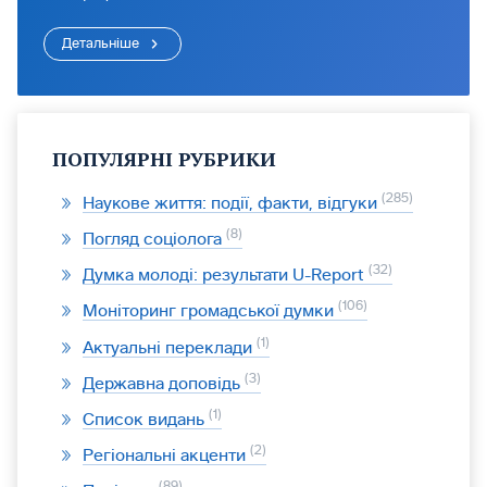
Детальніше
ПОПУЛЯРНІ РУБРИКИ
285
Наукове життя: події, факти, відгуки
8
Погляд соціолога
32
Думка молоді: результати U-Report
106
Моніторинг громадської думки
1
Актуальні переклади
3
Державна доповідь
1
Список видань
2
Регіональні акценти
89