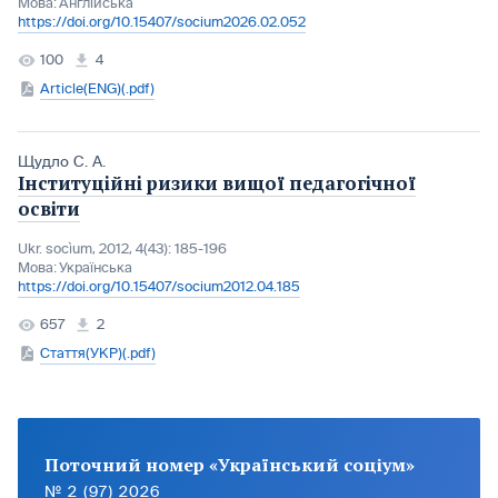
Мова:
Англійська
https://doi.org/10.15407/socium2026.02.052
100
4
Article(ENG)(.pdf)
Щудло С. А.
Інституційні ризики вищої педагогічної
освіти
Ukr. socìum, 2012, 4(43): 185-196
Мова:
Українська
https://doi.org/10.15407/socium2012.04.185
657
2
Стаття(УКР)(.pdf)
Поточний номер «Український соціум»
№ 2 (97) 2026