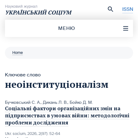
Перейти до вмісту
Науковий журнал
ISSN
УКРАЇНСЬКИЙ СОЦІУМ
МЕНЮ
Home
Ключове слово
неоінституціоналізм
Бучковський С. А.
,
Дикань Л. В.
,
Бойко Д. М.
Соціальні фактори організаційних змін на
підприємствах в умовах війни: методологічні
проблеми дослідження
Ukr. socìum, 2026, 2(97): 52-64