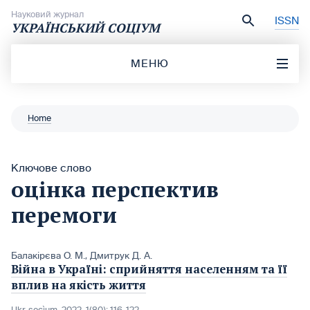
Перейти до вмісту
Науковий журнал
ISSN
УКРАЇНСЬКИЙ СОЦІУМ
МЕНЮ
Home
Ключове слово
оцінка перспектив
перемоги
Балакірєва О. М.
,
Дмитрук Д. А.
Війна в Україні: сприйняття населенням та її
вплив на якість життя