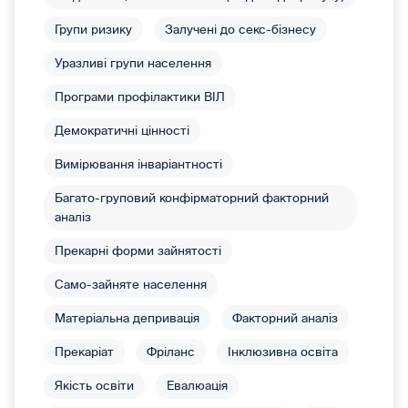
Групи ризику
Залучені до секс-бізнесу
Уразливі групи населення
Програми профілактики ВІЛ
Демократичні цінності
Вимірювання інваріантності
Багато-груповий конфірматорний факторний
аналіз
Прекарні форми зайнятості
Само-зайняте населення
Матеріальна депривація
Факторний аналіз
Прекаріат
Фріланс
Інклюзивна освіта
Якість освіти
Евалюація