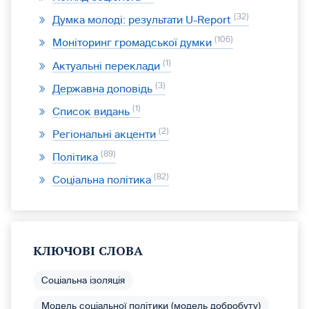
32
Думка молоді: результати U-Report
106
Моніторинг громадської думки
1
Актуальні переклади
3
Державна доповідь
1
Список видань
2
Регіональні акценти
89
Політика
82
Соціальна політика
КЛЮЧОВІ СЛОВА
Соціальна ізоляція
Модель соціальної політики (модель добробуту)