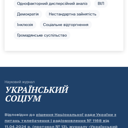
Однофакторний дисперсійний аналіз
ВІЛ
Демократія
Нестандартна зайнятість
Інклюзія
Соціальне відторгнення
Громадянське суспільство
Науковий журнал
УКРАЇНСЬКИЙ
СОЦІУМ
Відповідно до
рішення Національної ради України з
питань телебачення і радіомовлення № 1168 від
11.04.2024 р. (протокол № 13)
, журналу «Український