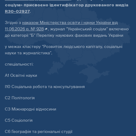
соціум» присвоєно ідентифікатор друкованого медіа
R30-02927
.
Згідно з
наказом Міністерства освіти і науки України від
11.06.2026 р. № 928
, журнал “Український соціум” включено
до категорії “Б” Переліку наукових фахових видань України
у межах кластеру “Розвиток людського капіталу, соціальні
науки та журналістика”,
спеціальності:
А1 Освітні науки
І10 Соціальна робота та консультування
С2 Політологія
С3 Міжнародні відносини
С5 Соціологія
С6 Географія та регіональні студії