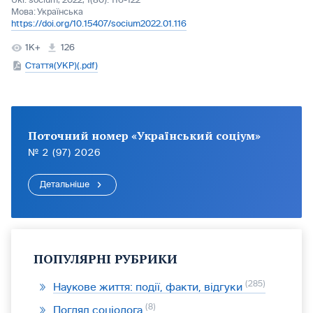
Ukr. socìum, 2022, 1(80): 116-122
Мова:
Українська
https://doi.org/10.15407/socium2022.01.116
1K+
126
Стаття(УКР)(.pdf)
Поточний номер «Український соціум»
№ 2 (97) 2026
Детальніше
ПОПУЛЯРНІ РУБРИКИ
285
Наукове життя: події, факти, відгуки
8
Погляд соціолога