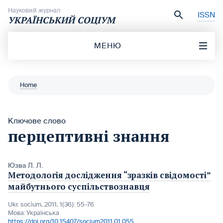
Перейти до вмісту
Науковий журнал
ISSN
УКРАЇНСЬКИЙ СОЦІУМ
МЕНЮ
Home
Ключове слово
перцептивні знання
Юзва Л. Л.
Методологія дослідження “зразків свідомості”
майбутнього суспільствознавця
Ukr. socìum, 2011, 1(36): 55-76
Мова:
Українська
https://doi.org/10.15407/socium2011.01.055