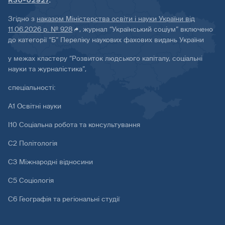
R30-02927
.
Згідно з
наказом Міністерства освіти і науки України від
11.06.2026 р. № 928
, журнал “Український соціум” включено
до категорії “Б” Переліку наукових фахових видань України
у межах кластеру “Розвиток людського капіталу, соціальні
науки та журналістика”,
спеціальності:
А1 Освітні науки
І10 Соціальна робота та консультування
С2 Політологія
С3 Міжнародні відносини
С5 Соціологія
С6 Географія та регіональні студії