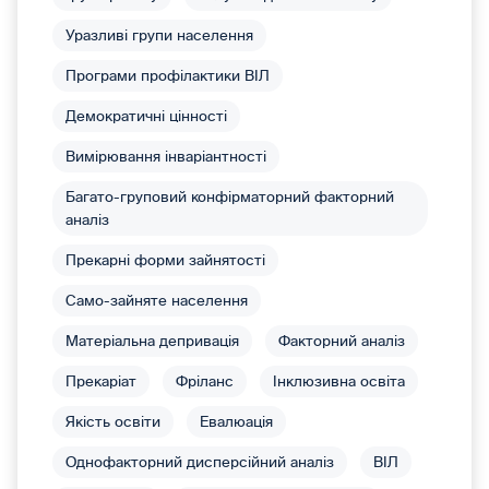
Уразливі групи населення
Програми профілактики ВІЛ
Демократичні цінності
Вимірювання інваріантності
Багато-груповий конфірматорний факторний
аналіз
Прекарні форми зайнятості
Само-зайняте населення
Матеріальна депривація
Факторний аналіз
Прекаріат
Фріланс
Інклюзивна освіта
Якість освіти
Евалюація
Однофакторний дисперсійний аналіз
ВІЛ