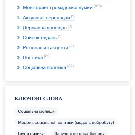
106
Моніторинг громадської думки
1
Актуальні переклади
3
Державна доповідь
1
Список видань
2
Регіональні акценти
89
Політика
82
Соціальна політика
КЛЮЧОВІ СЛОВА
Соціальна ізоляція
Модель соціальної політики (модель добробуту)
Групи ризику
Залучені до секс-бізнесу