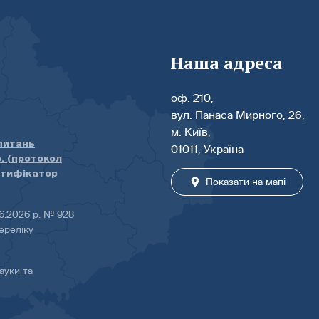
Наша адреса
оф. 210,
вул. Панаса Мирного, 26,
м. Київ,
 питань
01011, Україна
р. (протокол
нтифікатор
Показати на мапі
06.2026 р. № 928
ереліку
ауки та