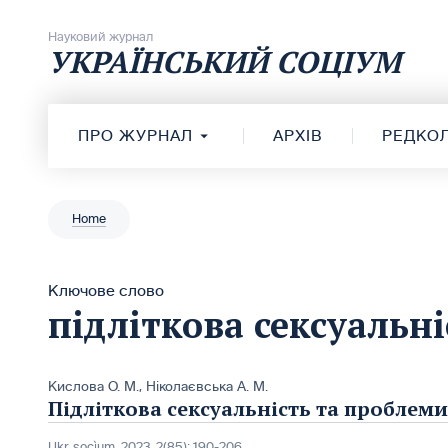
Перейти до вмісту
Науковий журнал
УКРАЇНСЬКИЙ СОЦІУМ
ПРО ЖУРНАЛ
АРХІВ
РЕДКОЛ
Home
Ключове слово
підліткова сексуальні
Кислова О. М.
,
Ніколаєвська А. М.
Підліткова сексуальність та проблеми 
Ukr. socìum, 2023, 2(85): 190-206