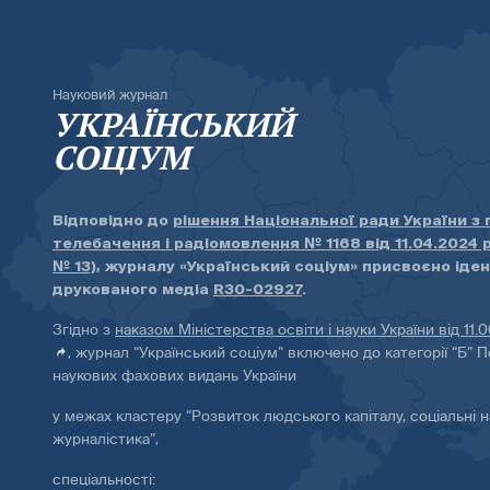
Науковий журнал
УКРАЇНСЬКИЙ
СОЦІУМ
Відповідно до
рішення Національної ради України з
телебачення і радіомовлення № 1168 від 11.04.2024 
№ 13)
, журналу «Український соціум» присвоєно іде
друкованого медіа
R30-02927
.
Згідно з
наказом Міністерства освіти і науки України від 11.
, журнал “Український соціум” включено до категорії “Б” П
наукових фахових видань України
у межах кластеру “Розвиток людського капіталу, соціальні н
журналістика”,
спеціальності: