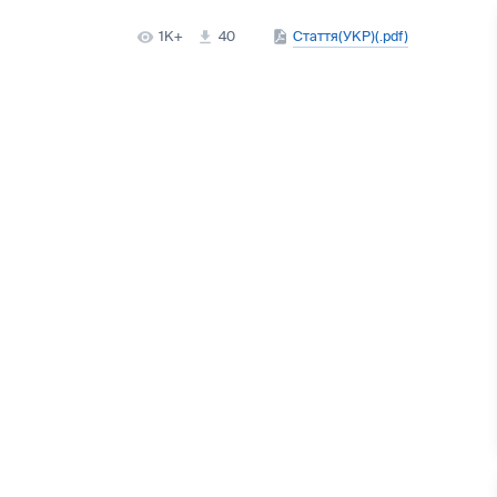
1K+
40
Стаття(УКР)(.pdf)