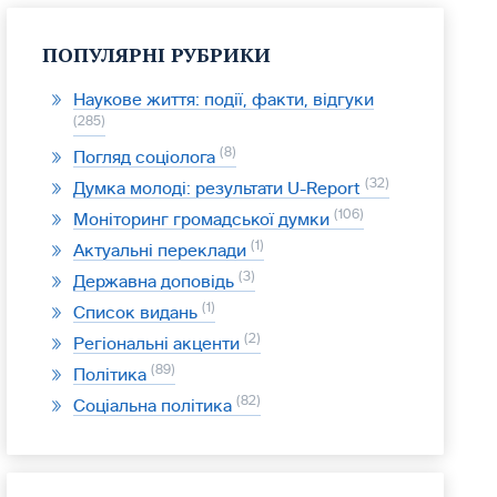
ПОПУЛЯРНІ РУБРИКИ
Наукове життя: події, факти, відгуки
285
8
Погляд соціолога
32
Думка молоді: результати U-Report
106
Моніторинг громадської думки
1
Актуальні переклади
3
Державна доповідь
1
Список видань
2
Регіональні акценти
89
Політика
82
Соціальна політика