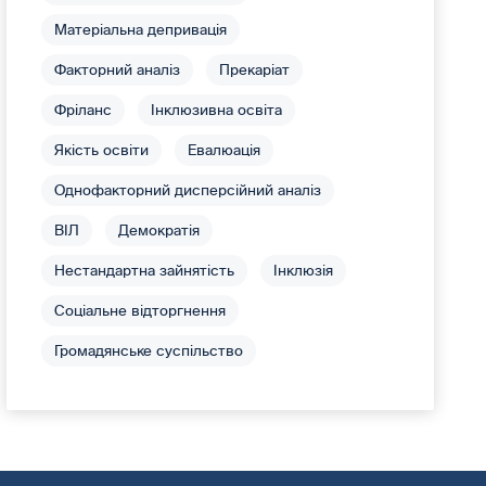
Матеріальна депривація
Факторний аналіз
Прекаріат
Фріланс
Інклюзивна освіта
Якість освіти
Евалюація
Однофакторний дисперсійний аналіз
ВІЛ
Демократія
Нестандартна зайнятість
Інклюзія
Соціальне відторгнення
Громадянське суспільство