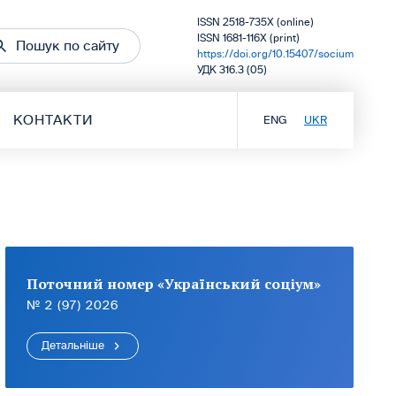
ISSN 2518-735X (online)
ISSN 1681-116X (print)
Пошук по сайту
https://doi.org/10.15407/socium
УДК 316.3 (05)
КОНТАКТИ
ENG
UKR
Поточний номер «Український соціум»
№ 2 (97) 2026
Детальніше