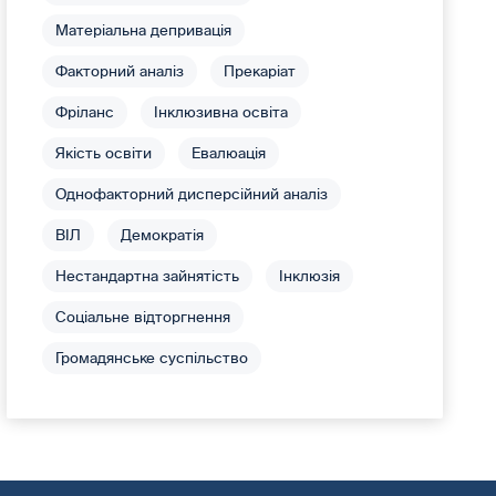
Матеріальна депривація
Факторний аналіз
Прекаріат
Фріланс
Інклюзивна освіта
Якість освіти
Евалюація
Однофакторний дисперсійний аналіз
ВІЛ
Демократія
Нестандартна зайнятість
Інклюзія
Соціальне відторгнення
Громадянське суспільство