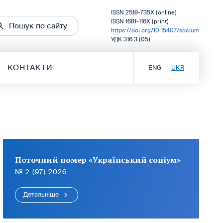
ISSN 2518-735X (online)
ISSN 1681-116X (print)
Пошук по сайту
https://doi.org/10.15407/socium
УДК 316.3 (05)
КОНТАКТИ
ENG
UKR
Поточний номер «Український соціум»
№ 2 (97) 2026
Детальніше