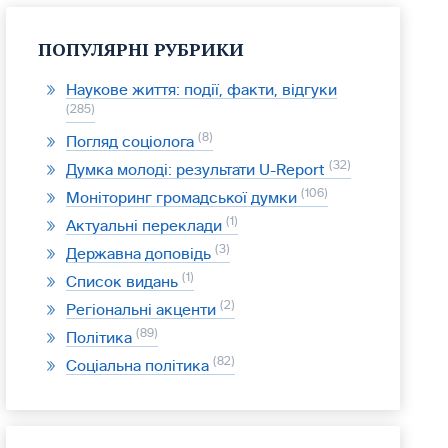
ПОПУЛЯРНІ РУБРИКИ
Наукове життя: події, факти, відгуки
285
8
Погляд соціолога
32
Думка молоді: результати U-Report
106
Моніторинг громадської думки
1
Актуальні переклади
3
Державна доповідь
1
Список видань
2
Регіональні акценти
89
Політика
82
Соціальна політика