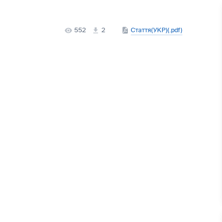
552
2
Стаття(УКР)(.pdf)