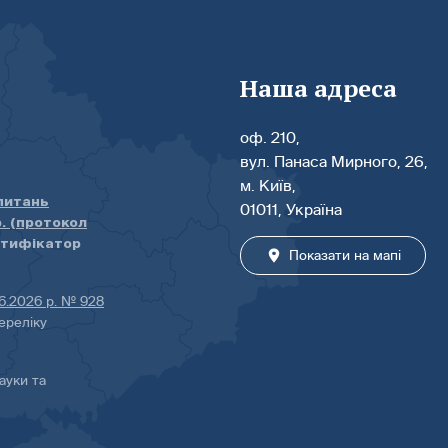
Наша адреса
оф. 210,
вул. Панаса Мирного, 26,
м. Київ,
 питань
01011, Україна
р. (протокол
нтифікатор
Показати на мапі
06.2026 р. № 928
ереліку
ауки та