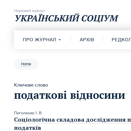
Перейти до вмісту
Науковий журнал
УКРАЇНСЬКИЙ СОЦІУМ
ПРО ЖУРНАЛ
АРХІВ
РЕДКОЛ
Home
Ключове слово
податкові відносини
Пиголенко І. В.
Соціологічна складова дослідження 
податків