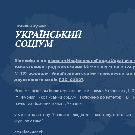
Науковий журнал
УКРАЇНСЬКИЙ
СОЦІУМ
Відповідно до
рішення Національної ради України з
телебачення і радіомовлення № 1168 від 11.04.2024 
№ 13)
, журналу «Український соціум» присвоєно іде
друкованого медіа
R30-02927
.
Згідно з
наказом Міністерства освіти і науки України від 11.
, журнал “Український соціум” включено до категорії “Б” П
наукових фахових видань України
у межах кластеру “Розвиток людського капіталу, соціальні н
журналістика”,
спеціальності: