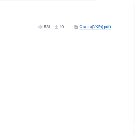
581
10
Стаття(УКР)(.pdf)