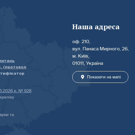
Наша адреса
оф. 210,
вул. Панаса Мирного, 26,
м. Київ,
 питань
01011, Україна
р. (протокол
нтифікатор
Показати на мапі
06.2026 р. № 928
ереліку
ауки та