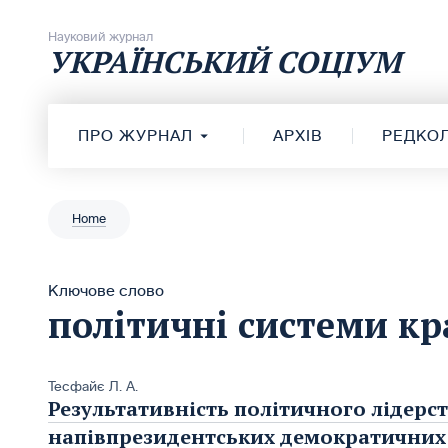
Перейти до вмісту
Науковий журнал
УКРАЇНСЬКИЙ СОЦІУМ
ПРО ЖУРНАЛ
АРХІВ
РЕДКОЛ
Home
Ключове слово
політичні системи кра
Тесфайє Л. А.
Результативність політичного лідерст
напівпрезидентських демократичних 