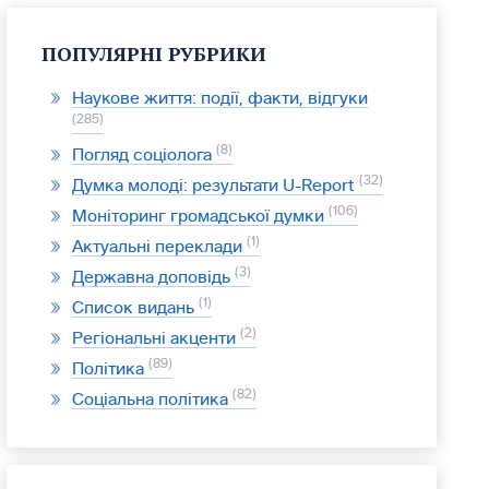
ПОПУЛЯРНІ РУБРИКИ
Наукове життя: події, факти, відгуки
285
8
Погляд соціолога
32
Думка молоді: результати U-Report
106
Моніторинг громадської думки
1
Актуальні переклади
3
Державна доповідь
1
Список видань
2
Регіональні акценти
89
Політика
82
Соціальна політика