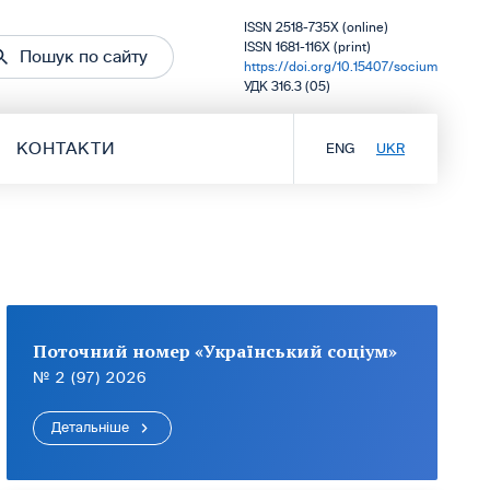
ISSN 2518-735X (online)
ISSN 1681-116X (print)
Пошук по сайту
https://doi.org/10.15407/socium
УДК 316.3 (05)
КОНТАКТИ
ENG
UKR
Поточний номер «Український соціум»
№ 2 (97) 2026
Детальніше