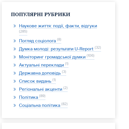
ПОПУЛЯРНІ РУБРИКИ
Наукове життя: події, факти, відгуки
285
8
Погляд соціолога
32
Думка молоді: результати U-Report
106
Моніторинг громадської думки
1
Актуальні переклади
3
Державна доповідь
1
Список видань
2
Регіональні акценти
89
Політика
82
Соціальна політика