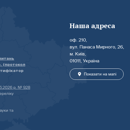
Наша адреса
оф. 210,
вул. Панаса Мирного, 26,
м. Київ,
 питань
01011, Україна
р. (протокол
нтифікатор
Показати на мапі
06.2026 р. № 928
ереліку
ауки та