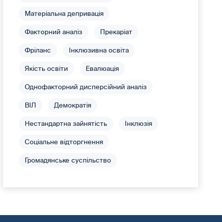
Матеріальна депривація
Факторний аналіз
Прекаріат
Фріланс
Інклюзивна освіта
Якість освіти
Евалюація
Однофакторний дисперсійний аналіз
ВІЛ
Демократія
Нестандартна зайнятість
Інклюзія
Соціальне відторгнення
Громадянське суспільство