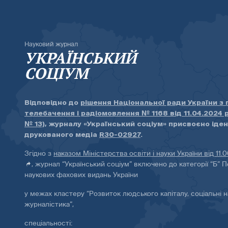
Науковий журнал
УКРАЇНСЬКИЙ
СОЦІУМ
Відповідно до
рішення Національної ради України з
телебачення і радіомовлення № 1168 від 11.04.2024 
№ 13)
, журналу «Український соціум» присвоєно іде
друкованого медіа
R30-02927
.
Згідно з
наказом Міністерства освіти і науки України від 11.
, журнал “Український соціум” включено до категорії “Б” П
наукових фахових видань України
у межах кластеру “Розвиток людського капіталу, соціальні н
журналістика”,
спеціальності: