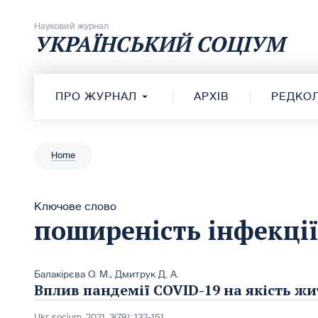
Перейти до вмісту
Науковий журнал
УКРАЇНСЬКИЙ СОЦІУМ
ПРО ЖУРНАЛ
АРХІВ
РЕДКОЛ
Home
Ключове слово
поширеність інфекції
Балакірєва О. М.
,
Дмитрук Д. А.
Вплив пандемії COVID-19 на якість жи
Ukr. socìum, 2021, 3(78): 132-151