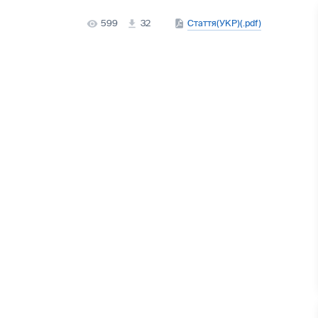
599
32
Стаття(УКР)(.pdf)