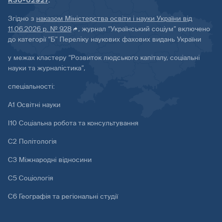
R30-02927
.
Згідно з
наказом Міністерства освіти і науки України від
11.06.2026 р. № 928
, журнал “Український соціум” включено
до категорії “Б” Переліку наукових фахових видань України
у межах кластеру “Розвиток людського капіталу, соціальні
науки та журналістика”,
спеціальності:
А1 Освітні науки
І10 Соціальна робота та консультування
С2 Політологія
С3 Міжнародні відносини
С5 Соціологія
С6 Географія та регіональні студії