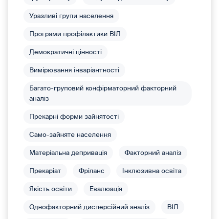
Уразливі групи населення
Програми профілактики ВІЛ
Демократичні цінності
Вимірювання інваріантності
Багато-груповий конфірматорний факторний
аналіз
Прекарні форми зайнятості
Само-зайняте населення
Матеріальна депривація
Факторний аналіз
Прекаріат
Фріланс
Інклюзивна освіта
Якість освіти
Евалюація
Однофакторний дисперсійний аналіз
ВІЛ