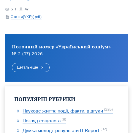
511
47
Стаття(УКР)(.pdf)
Поточний номер «Український соціум»
№ 2 (97) 2026
Детальніше
ПОПУЛЯРНІ РУБРИКИ
285
Наукове життя: події, факти, відгуки
8
Погляд соціолога
32
Думка молоді: результати U-Report