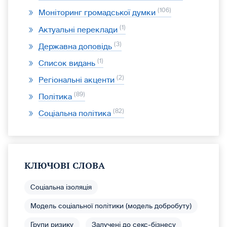
106
Моніторинг громадської думки
1
Актуальні переклади
3
Державна доповідь
1
Список видань
2
Регіональні акценти
89
Політика
82
Соціальна політика
КЛЮЧОВІ СЛОВА
Соціальна ізоляція
Модель соціальної політики (модель добробуту)
Групи ризику
Залучені до секс-бізнесу