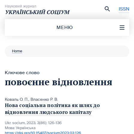
Перейти до вмісту
Науковий журнал
ISSN
УКРАЇНСЬКИЙ СОЦІУМ
МЕНЮ
Home
Ключове слово
повоєнне відновлення
Коваль О. П.
,
Власенко Р. В.
Нова соціальна політика як шлях до
відновлення людського капіталу
Ukr. socìum, 2023, 3(86): 126-136
Мова:
Українська
https://doi.org/10.15407/socium2023.03.126