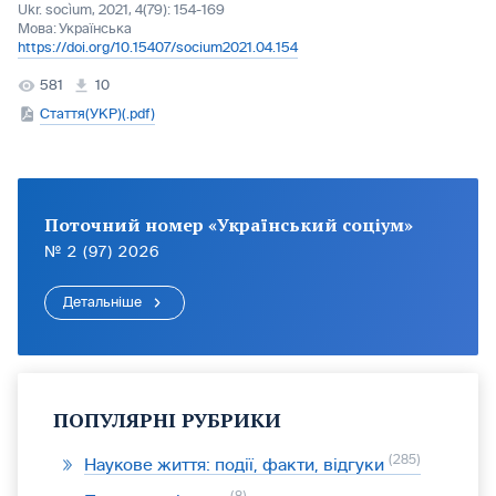
Ukr. socìum, 2021, 4(79): 154-169
Мова:
Українська
https://doi.org/10.15407/socium2021.04.154
581
10
Стаття(УКР)(.pdf)
Поточний номер «Український соціум»
№ 2 (97) 2026
Детальніше
ПОПУЛЯРНІ РУБРИКИ
285
Наукове життя: події, факти, відгуки