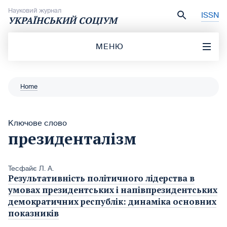
Перейти до вмісту
Науковий журнал
ISSN
УКРАЇНСЬКИЙ СОЦІУМ
МЕНЮ
Home
Ключове слово
президенталізм
Тесфайє Л. А.
Результативність політичного лідерства в
умовах президентських і напівпрезидентських
демократичних республік: динаміка основних
показників