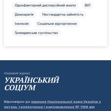
Однофакторний дисперсійний аналіз
ВІЛ
Демократія
Нестандартна зайнятість
Інклюзія
Соціальне відторгнення
Громадянське суспільство
Науковий журнал
УКРАЇНСЬКИЙ
СОЦІУМ
Відповідно до
рішення Національної ради України з
питань телебачення і радіомовлення № 1168 від