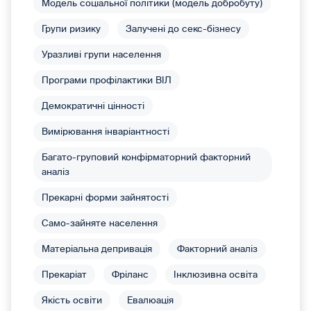
Модель соціальної політики (модель добробуту)
Групи ризику
Залучені до секс-бізнесу
Уразливі групи населення
Програми профілактики ВІЛ
Демократичні цінності
Вимірювання інваріантності
Багато-груповий конфірматорний факторний
аналіз
Прекарні форми зайнятості
Само-зайняте населення
Матеріальна депривація
Факторний аналіз
Прекаріат
Фріланс
Інклюзивна освіта
Якість освіти
Евалюація