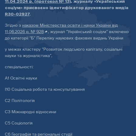
11.04.2024 р. (протокол № 13)
, журналу «Український
соціум» присвоєно ідентифікатор друкованого медіа
R30-02927
.
Згідно з
наказом Міністерства освіти і науки України від
11.06.2026 р. № 928
, журнал “Український соціум” включено
до категорії “Б” Переліку наукових фахових видань України
у межах кластеру “Розвиток людського капіталу, соціальні
науки та журналістика”,
спеціальності:
А1 Освітні науки
І10 Соціальна робота та консультування
С2 Політологія
С3 Міжнародні відносини
С5 Соціологія
С6 Географія та регіональні студії