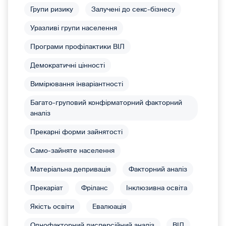
Групи ризику
Залучені до секс-бізнесу
Уразливі групи населення
Програми профілактики ВІЛ
Демократичні цінності
Вимірювання інваріантності
Багато-груповий конфірматорний факторний
аналіз
Прекарні форми зайнятості
Само-зайняте населення
Матеріальна депривація
Факторний аналіз
Прекаріат
Фріланс
Інклюзивна освіта
Якість освіти
Евалюація
Однофакторний дисперсійний аналіз
ВІЛ