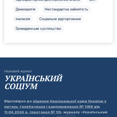
Демократія
Нестандартна зайнятість
Інклюзія
Соціальне відторгнення
Громадянське суспільство
Науковий журнал
УКРАЇНСЬКИЙ
СОЦІУМ
Відповідно до
рішення Національної ради України з
питань телебачення і радіомовлення № 1168 від
11.04.2024 р. (протокол № 13)
, журналу «Український