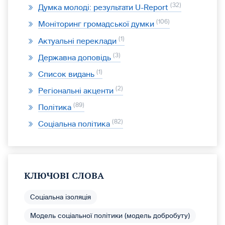
32
Думка молоді: результати U-Report
106
Моніторинг громадської думки
1
Актуальні переклади
3
Державна доповідь
1
Список видань
2
Регіональні акценти
89
Політика
82
Соціальна політика
КЛЮЧОВІ СЛОВА
Соціальна ізоляція
Модель соціальної політики (модель добробуту)