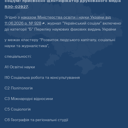
соціум» присвоєно ідентифікатор друкованого медіа
R30-02927
.
Згідно з
наказом Міністерства освіти і науки України від
11.06.2026 р. № 928
, журнал “Український соціум” включено
до категорії “Б” Переліку наукових фахових видань України
у межах кластеру “Розвиток людського капіталу, соціальні
науки та журналістика”,
спеціальності:
А1 Освітні науки
І10 Соціальна робота та консультування
С2 Політологія
С3 Міжнародні відносини
С5 Соціологія
С6 Географія та регіональні студії