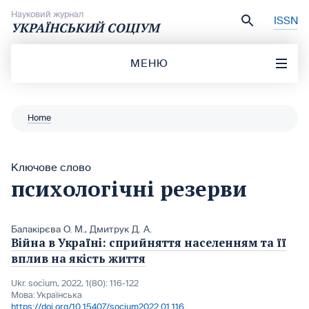
Перейти до вмісту
Науковий журнал
ISSN
УКРАЇНСЬКИЙ СОЦІУМ
МЕНЮ
Home
Ключове слово
психологічні резерви
Балакірєва О. М.
,
Дмитрук Д. А.
Війна в Україні: сприйняття населенням та її
вплив на якість життя
Ukr. socìum, 2022, 1(80): 116-122
Мова:
Українська
https://doi.org/10.15407/socium2022.01.116