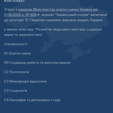
R30-02927
.
Згідно з
наказом Міністерства освіти і науки України від
11.06.2026 р. № 928
, журнал “Український соціум” включено
до категорії “Б” Переліку наукових фахових видань України
у межах кластеру “Розвиток людського капіталу, соціальні
науки та журналістика”,
спеціальності:
А1 Освітні науки
І10 Соціальна робота та консультування
С2 Політологія
С3 Міжнародні відносини
С5 Соціологія
С6 Географія та регіональні студії