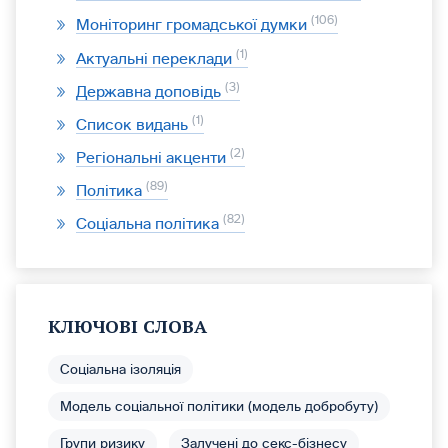
106
Моніторинг громадської думки
1
Актуальні переклади
3
Державна доповідь
1
Список видань
2
Регіональні акценти
89
Політика
82
Соціальна політика
КЛЮЧОВІ СЛОВА
Соціальна ізоляція
Модель соціальної політики (модель добробуту)
Групи ризику
Залучені до секс-бізнесу