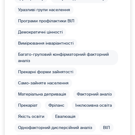
Уразливі групи населення
Програми профілактики ВІЛ
Демократичні цінності
Вимірювання інваріантності
Багато-груповий конфірматорний факторний
аналіз
Прекарні форми зайнятості
Само-зайняте населення
Матеріальна депривація
Факторний аналіз
Прекаріат
Фріланс
Інклюзивна освіта
Якість освіти
Евалюація
Однофакторний дисперсійний аналіз
ВІЛ