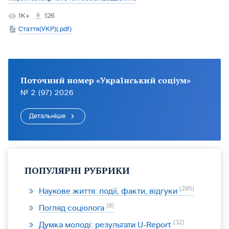
1K+
126
Стаття(УКР)(.pdf)
Поточний номер «Український соціум»
№ 2 (97) 2026
Детальніше
ПОПУЛЯРНІ РУБРИКИ
285
Наукове життя: події, факти, відгуки
8
Погляд соціолога
32
Думка молоді: результати U-Report