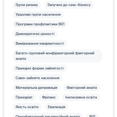
Групи ризику
Залучені до секс-бізнесу
Уразливі групи населення
Програми профілактики ВІЛ
Демократичні цінності
Вимірювання інваріантності
Багато-груповий конфірматорний факторний
аналіз
Прекарні форми зайнятості
Само-зайняте населення
Матеріальна депривація
Факторний аналіз
Прекаріат
Фріланс
Інклюзивна освіта
Якість освіти
Евалюація
Однофакторний дисперсійний аналіз
ВІЛ