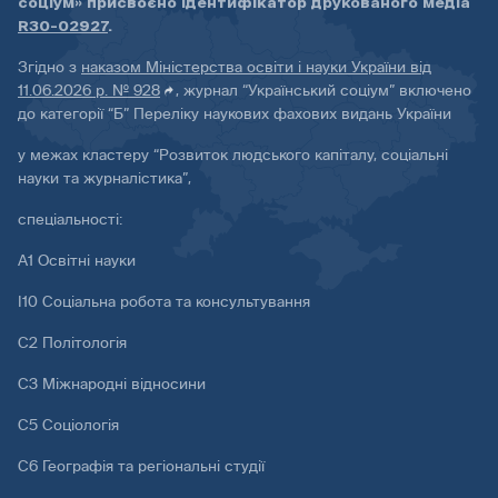
соціум» присвоєно ідентифікатор друкованого медіа
R30-02927
.
Згідно з
наказом Міністерства освіти і науки України від
11.06.2026 р. № 928
, журнал “Український соціум” включено
до категорії “Б” Переліку наукових фахових видань України
у межах кластеру “Розвиток людського капіталу, соціальні
науки та журналістика”,
спеціальності:
А1 Освітні науки
І10 Соціальна робота та консультування
С2 Політологія
С3 Міжнародні відносини
С5 Соціологія
С6 Географія та регіональні студії