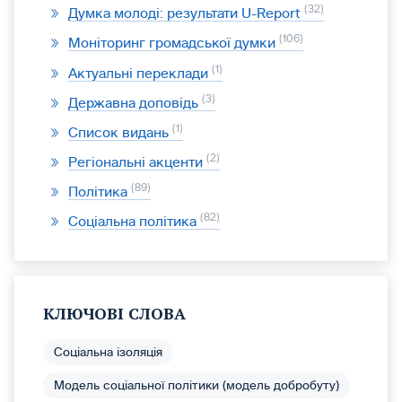
32
Думка молоді: результати U-Report
106
Моніторинг громадської думки
1
Актуальні переклади
3
Державна доповідь
1
Список видань
2
Регіональні акценти
89
Політика
82
Соціальна політика
КЛЮЧОВІ СЛОВА
Соціальна ізоляція
Модель соціальної політики (модель добробуту)