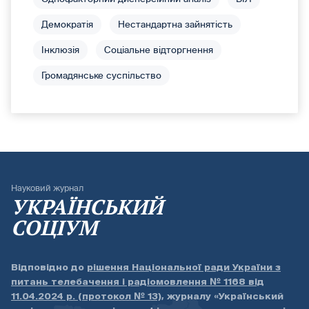
Демократія
Нестандартна зайнятість
Інклюзія
Соціальне відторгнення
Громадянське суспільство
Науковий журнал
УКРАЇНСЬКИЙ
СОЦІУМ
Відповідно до
рішення Національної ради України з
питань телебачення і радіомовлення № 1168 від
11.04.2024 р. (протокол № 13)
, журналу «Український