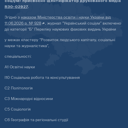
соціум» присвоєно ідентифікатор друкованого медіа
R30-02927
.
Згідно з
наказом Міністерства освіти і науки України від
11.06.2026 р. № 928
, журнал “Український соціум” включено
до категорії “Б” Переліку наукових фахових видань України
у межах кластеру “Розвиток людського капіталу, соціальні
науки та журналістика”,
спеціальності:
А1 Освітні науки
І10 Соціальна робота та консультування
С2 Політологія
С3 Міжнародні відносини
С5 Соціологія
С6 Географія та регіональні студії