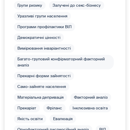
Групи ризику
Залучені до секс-бізнесу
Уразливі групи населення
Програми профілактики ВІЛ
Демократичні цінності
Вимірювання інваріантності
Багато-груповий конфірматорний факторний
аналіз
Прекарні форми зайнятості
Само-зайняте населення
Матеріальна депривація
Факторний аналіз
Прекаріат
Фріланс
Інклюзивна освіта
Якість освіти
Евалюація
Однофакторний дисперсійний аналіз
ВІЛ