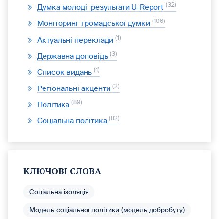
32
Думка молоді: результати U-Report
106
Моніторинг громадської думки
1
Актуальні переклади
3
Державна доповідь
1
Список видань
2
Регіональні акценти
89
Політика
82
Соціальна політика
КЛЮЧОВІ СЛОВА
Соціальна ізоляція
Модель соціальної політики (модель добробуту)