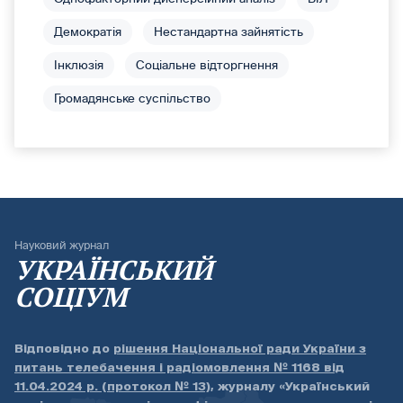
Демократія
Нестандартна зайнятість
Інклюзія
Соціальне відторгнення
Громадянське суспільство
Науковий журнал
УКРАЇНСЬКИЙ
СОЦІУМ
Відповідно до
рішення Національної ради України з
питань телебачення і радіомовлення № 1168 від
11.04.2024 р. (протокол № 13)
, журналу «Український