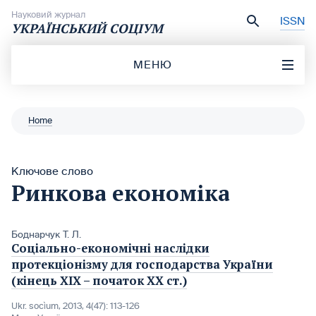
Перейти до вмісту
Науковий журнал
ISSN
УКРАЇНСЬКИЙ СОЦІУМ
МЕНЮ
Home
Ключове слово
Ринкова економіка
Боднарчук Т. Л.
Соціально-економічні наслідки
протекціонізму для господарства України
(кінець ХІХ – початок ХХ ст.)
Ukr. socìum, 2013, 4(47): 113-126