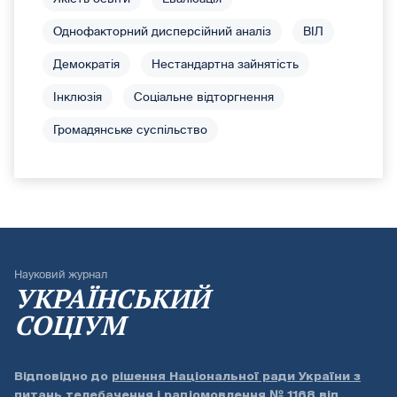
Однофакторний дисперсійний аналіз
ВІЛ
Демократія
Нестандартна зайнятість
Інклюзія
Соціальне відторгнення
Громадянське суспільство
Науковий журнал
УКРАЇНСЬКИЙ
СОЦІУМ
Відповідно до
рішення Національної ради України з
питань телебачення і радіомовлення № 1168 від