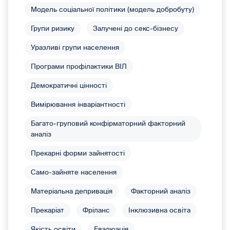
Модель соціальної політики (модель добробуту)
Групи ризику
Залучені до секс-бізнесу
Уразливі групи населення
Програми профілактики ВІЛ
Демократичні цінності
Вимірювання інваріантності
Багато-груповий конфірматорний факторний
аналіз
Прекарні форми зайнятості
Само-зайняте населення
Матеріальна депривація
Факторний аналіз
Прекаріат
Фріланс
Інклюзивна освіта
Якість освіти
Евалюація