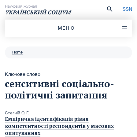
Перейти до вмісту
Науковий журнал
ISSN
УКРАЇНСЬКИЙ СОЦІУМ
МЕНЮ
Home
Ключове слово
сенситивні соціально-
політичні запитання
Стегній О. Г.
Емпірична ідентифікація рівня
компетентності респондентів у масових
опитуваннях