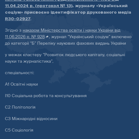
11.04.2024 р. (протокол № 13)
, журналу «Український
соціум» присвоєно ідентифікатор друкованого медіа
R30-02927
.
Згідно з
наказом Міністерства освіти і науки України від
11.06.2026 р. № 928
, журнал “Український соціум” включено
до категорії “Б” Переліку наукових фахових видань України
у межах кластеру “Розвиток людського капіталу, соціальні
науки та журналістика”,
спеціальності:
А1 Освітні науки
І10 Соціальна робота та консультування
С2 Політологія
С3 Міжнародні відносини
С5 Соціологія