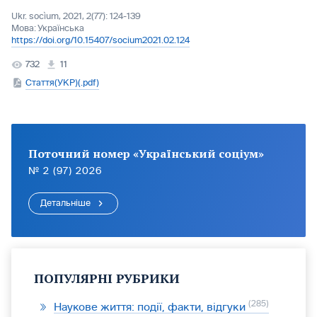
Ukr. socìum, 2021, 2(77): 124-139
Мова:
Українська
https://doi.org/10.15407/socium2021.02.124
732
11
Стаття(УКР)(.pdf)
Поточний номер «Український соціум»
№ 2 (97) 2026
Детальніше
ПОПУЛЯРНІ РУБРИКИ
285
Наукове життя: події, факти, відгуки