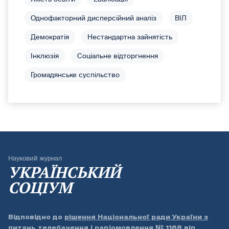
Однофакторний дисперсійний аналіз
ВІЛ
Демократія
Нестандартна зайнятість
Інклюзія
Соціальне відторгнення
Громадянське суспільство
Науковий журнал
УКРАЇНСЬКИЙ
СОЦІУМ
Відповідно до
рішення Національної ради України з
питань телебачення і радіомовлення № 1168 від