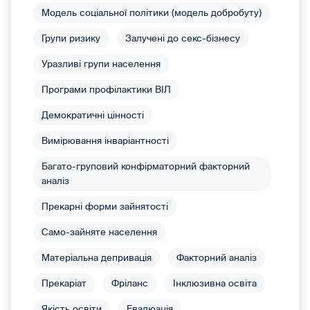
Модель соціальної політики (модель добробуту)
Групи ризику
Залучені до секс-бізнесу
Уразливі групи населення
Програми профілактики ВІЛ
Демократичні цінності
Вимірювання інваріантності
Багато-груповий конфірматорний факторний
аналіз
Прекарні форми зайнятості
Само-зайняте населення
Матеріальна депривація
Факторний аналіз
Прекаріат
Фріланс
Інклюзивна освіта
Якість освіти
Евалюація