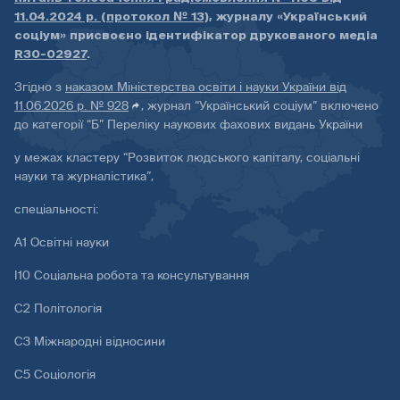
11.04.2024 р. (протокол № 13)
, журналу «Український
соціум» присвоєно ідентифікатор друкованого медіа
R30-02927
.
Згідно з
наказом Міністерства освіти і науки України від
11.06.2026 р. № 928
, журнал “Український соціум” включено
до категорії “Б” Переліку наукових фахових видань України
у межах кластеру “Розвиток людського капіталу, соціальні
науки та журналістика”,
спеціальності:
А1 Освітні науки
І10 Соціальна робота та консультування
С2 Політологія
С3 Міжнародні відносини
С5 Соціологія