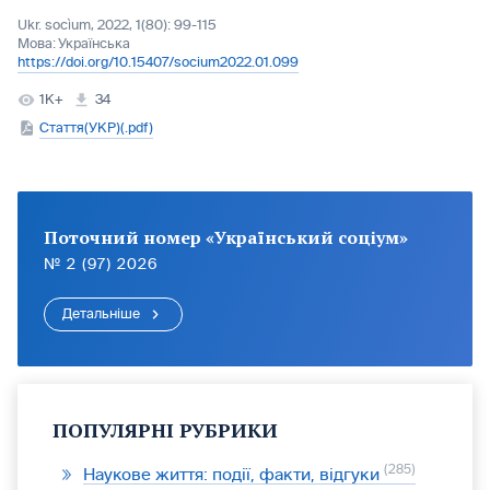
Ukr. socìum, 2022, 1(80): 99-115
Мова:
Українська
https://doi.org/10.15407/socium2022.01.099
1K+
34
Стаття(УКР)(.pdf)
Поточний номер «Український соціум»
№ 2 (97) 2026
Детальніше
ПОПУЛЯРНІ РУБРИКИ
285
Наукове життя: події, факти, відгуки