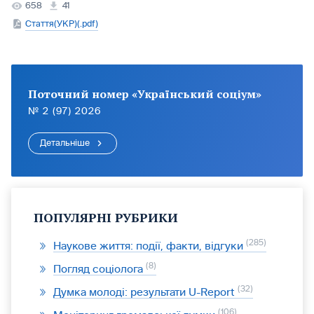
658
41
Стаття(УКР)(.pdf)
Поточний номер «Український соціум»
№ 2 (97) 2026
Детальніше
ПОПУЛЯРНІ РУБРИКИ
285
Наукове життя: події, факти, відгуки
8
Погляд соціолога
32
Думка молоді: результати U-Report
106