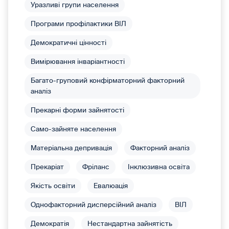
Уразливі групи населення
Програми профілактики ВІЛ
Демократичні цінності
Вимірювання інваріантності
Багато-груповий конфірматорний факторний
аналіз
Прекарні форми зайнятості
Само-зайняте населення
Матеріальна депривація
Факторний аналіз
Прекаріат
Фріланс
Інклюзивна освіта
Якість освіти
Евалюація
Однофакторний дисперсійний аналіз
ВІЛ
Демократія
Нестандартна зайнятість