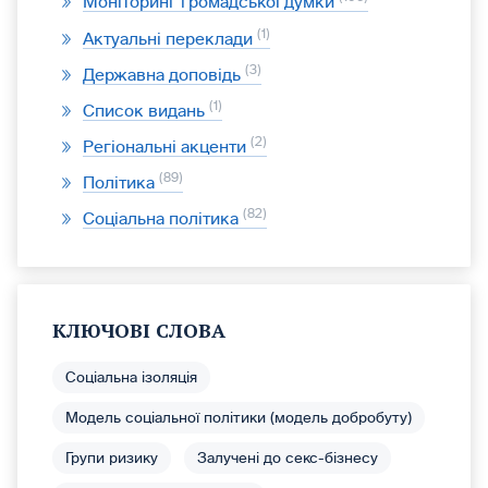
Моніторинг громадської думки
1
Актуальні переклади
3
Державна доповідь
1
Список видань
2
Регіональні акценти
89
Політика
82
Соціальна політика
КЛЮЧОВІ СЛОВА
Соціальна ізоляція
Модель соціальної політики (модель добробуту)
Групи ризику
Залучені до секс-бізнесу