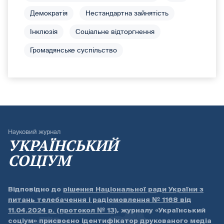
Демократія
Нестандартна зайнятість
Інклюзія
Соціальне відторгнення
Громадянське суспільство
Науковий журнал
УКРАЇНСЬКИЙ
СОЦІУМ
Відповідно до
рішення Національної ради України з
питань телебачення і радіомовлення № 1168 від
11.04.2024 р. (протокол № 13)
, журналу «Український
соціум» присвоєно ідентифікатор друкованого медіа