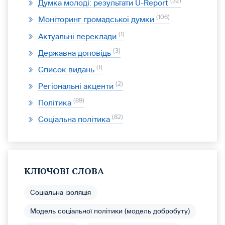
32
Думка молоді: результати U-Report
106
Моніторинг громадської думки
1
Актуальні переклади
3
Державна доповідь
1
Список видань
2
Регіональні акценти
89
Політика
82
Соціальна політика
КЛЮЧОВІ СЛОВА
Соціальна ізоляція
Модель соціальної політики (модель добробуту)