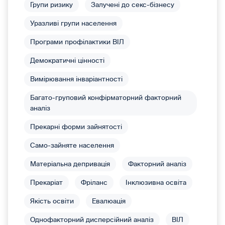
Групи ризику
Залучені до секс-бізнесу
Уразливі групи населення
Програми профілактики ВІЛ
Демократичні цінності
Вимірювання інваріантності
Багато-груповий конфірматорний факторний
аналіз
Прекарні форми зайнятості
Само-зайняте населення
Матеріальна депривація
Факторний аналіз
Прекаріат
Фріланс
Інклюзивна освіта
Якість освіти
Евалюація
Однофакторний дисперсійний аналіз
ВІЛ