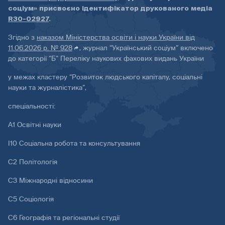
соціум» присвоєно ідентифікатор друкованого медіа
R30-02927
.
Згідно з
наказом Міністерства освіти і науки України від
11.06.2026 р. № 928
, журнал “Український соціум” включено
до категорії “Б” Переліку наукових фахових видань України
у межах кластеру “Розвиток людського капіталу, соціальні
науки та журналістика”,
спеціальності:
А1 Освітні науки
І10 Соціальна робота та консультування
С2 Політологія
С3 Міжнародні відносини
С5 Соціологія
С6 Географія та регіональні студії