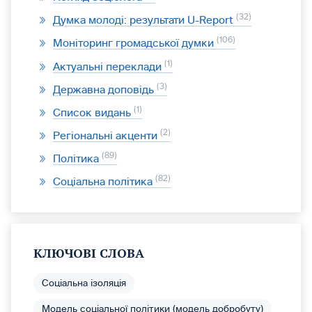
32
Думка молоді: результати U-Report
106
Моніторинг громадської думки
1
Актуальні переклади
3
Державна доповідь
1
Список видань
2
Регіональні акценти
89
Політика
82
Соціальна політика
КЛЮЧОВІ СЛОВА
Соціальна ізоляція
Модель соціальної політики (модель добробуту)