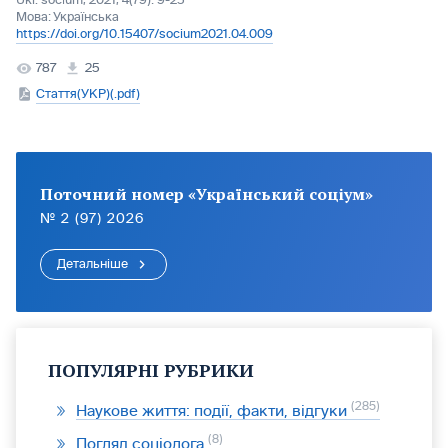
Ukr. socìum, 2021, 4(79): 9-25
Мова:
Українська
https://doi.org/10.15407/socium2021.04.009
787
25
Стаття(УКР)(.pdf)
Поточний номер «Український соціум»
№ 2 (97) 2026
Детальніше
ПОПУЛЯРНІ РУБРИКИ
285
Наукове життя: події, факти, відгуки
8
Погляд соціолога