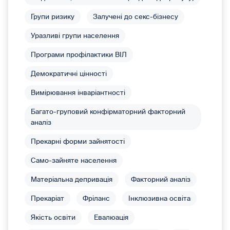
Групи ризику
Залучені до секс-бізнесу
Уразливі групи населення
Програми профілактики ВІЛ
Демократичні цінності
Вимірювання інваріантності
Багато-груповий конфірматорний факторний
аналіз
Прекарні форми зайнятості
Само-зайняте населення
Матеріальна депривація
Факторний аналіз
Прекаріат
Фріланс
Інклюзивна освіта
Якість освіти
Евалюація