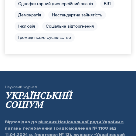
Однофакторний дисперсійний аналіз
ВІЛ
Демократія
Нестандартна зайнятість
Інклюзія
Соціальне відторгнення
Громадянське суспільство
Науковий журнал
УКРАЇНСЬКИЙ
СОЦІУМ
Відповідно до
рішення Національної ради України з
питань телебачення і радіомовлення № 1168 від
11.04.2024 р. (протокол № 13)
, журналу «Український