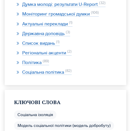
32
Думка молоді: результати U-Report
106
Моніторинг громадської думки
1
Актуальні переклади
3
Державна доповідь
1
Список видань
2
Регіональні акценти
89
Політика
82
Соціальна політика
КЛЮЧОВІ СЛОВА
Соціальна ізоляція
Модель соціальної політики (модель добробуту)