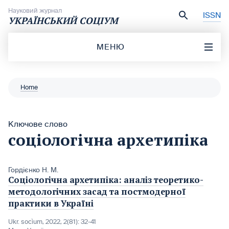
Перейти до вмісту
Науковий журнал
ISSN
УКРАЇНСЬКИЙ СОЦІУМ
МЕНЮ
Home
Ключове слово
соціологічна архетипіка
Гордієнко Н. М.
Соціологічна архетипіка: аналіз теоретико-
методологічних засад та постмодерної
практики в Україні
Ukr. socìum, 2022, 2(81): 32-41