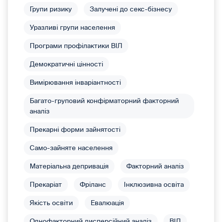
Групи ризику
Залучені до секс-бізнесу
Уразливі групи населення
Програми профілактики ВІЛ
Демократичні цінності
Вимірювання інваріантності
Багато-груповий конфірматорний факторний
аналіз
Прекарні форми зайнятості
Само-зайняте населення
Матеріальна депривація
Факторний аналіз
Прекаріат
Фріланс
Інклюзивна освіта
Якість освіти
Евалюація
Однофакторний дисперсійний аналіз
ВІЛ