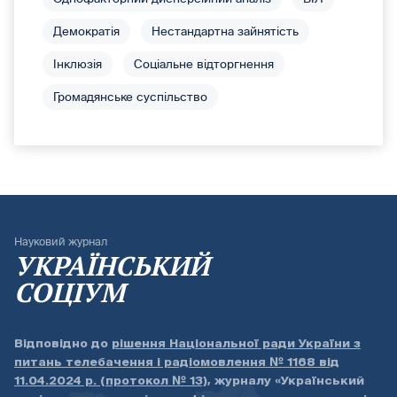
Демократія
Нестандартна зайнятість
Інклюзія
Соціальне відторгнення
Громадянське суспільство
Науковий журнал
УКРАЇНСЬКИЙ
СОЦІУМ
Відповідно до
рішення Національної ради України з
питань телебачення і радіомовлення № 1168 від
11.04.2024 р. (протокол № 13)
, журналу «Український