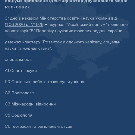
соціум» присвоєно ідентифікатор друкованого медіа
R30-02927
.
Згідно з
наказом Міністерства освіти і науки України від
11.06.2026 р. № 928
, журнал “Український соціум” включено
до категорії “Б” Переліку наукових фахових видань України
у межах кластеру “Розвиток людського капіталу, соціальні
науки та журналістика”,
спеціальності:
А1 Освітні науки
І10 Соціальна робота та консультування
С2 Політологія
С3 Міжнародні відносини
С5 Соціологія
С6 Географія та регіональні студії