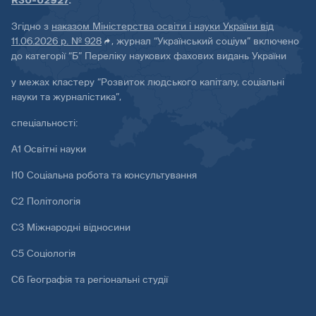
R30-02927
.
Згідно з
наказом Міністерства освіти і науки України від
11.06.2026 р. № 928
, журнал “Український соціум” включено
до категорії “Б” Переліку наукових фахових видань України
у межах кластеру “Розвиток людського капіталу, соціальні
науки та журналістика”,
спеціальності:
А1 Освітні науки
І10 Соціальна робота та консультування
С2 Політологія
С3 Міжнародні відносини
С5 Соціологія
С6 Географія та регіональні студії