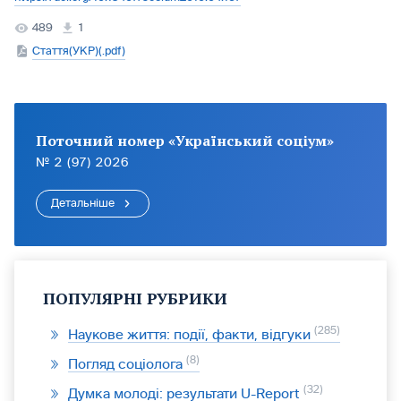
489
1
Стаття(УКР)(.pdf)
Поточний номер «Український соціум»
№ 2 (97) 2026
Детальніше
ПОПУЛЯРНІ РУБРИКИ
285
Наукове життя: події, факти, відгуки
8
Погляд соціолога
32
Думка молоді: результати U-Report