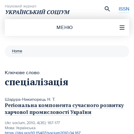
Перейти до вмісту
Науковий журнал
ISSN
УКРАЇНСЬКИЙ СОЦІУМ
МЕНЮ
Home
Ключове слово
спеціалізація
Шадура-Никипорець Н. Т.
Регіональна компонента сучасного розвитку
харчової промисловості України
Ukr. socìum, 2010, 4(35): 167-177
Мова:
Українська
https://doi.org/10.15407/socium2010.04.167