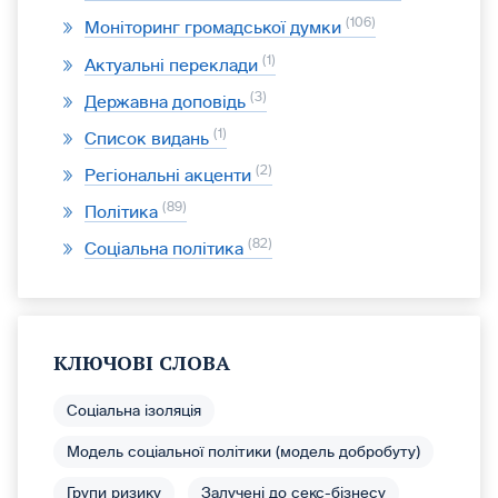
106
Моніторинг громадської думки
1
Актуальні переклади
3
Державна доповідь
1
Список видань
2
Регіональні акценти
89
Політика
82
Соціальна політика
КЛЮЧОВІ СЛОВА
Соціальна ізоляція
Модель соціальної політики (модель добробуту)
Групи ризику
Залучені до секс-бізнесу