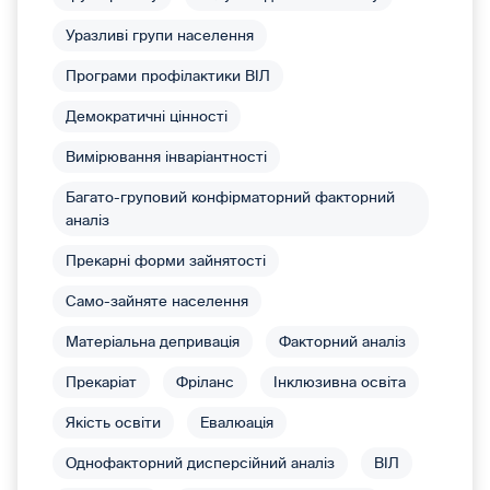
Уразливі групи населення
Програми профілактики ВІЛ
Демократичні цінності
Вимірювання інваріантності
Багато-груповий конфірматорний факторний
аналіз
Прекарні форми зайнятості
Само-зайняте населення
Матеріальна депривація
Факторний аналіз
Прекаріат
Фріланс
Інклюзивна освіта
Якість освіти
Евалюація
Однофакторний дисперсійний аналіз
ВІЛ