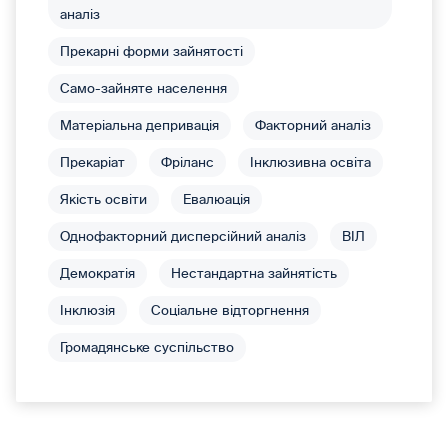
аналіз
Прекарні форми зайнятості
Само-зайняте населення
Матеріальна депривація
Факторний аналіз
Прекаріат
Фріланс
Інклюзивна освіта
Якість освіти
Евалюація
Однофакторний дисперсійний аналіз
ВІЛ
Демократія
Нестандартна зайнятість
Інклюзія
Соціальне відторгнення
Громадянське суспільство