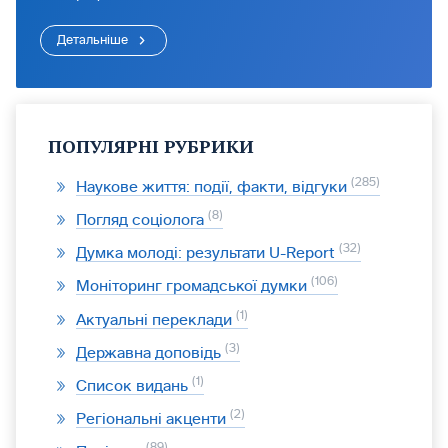
Детальніше
ПОПУЛЯРНІ РУБРИКИ
285
Наукове життя: події, факти, відгуки
8
Погляд соціолога
32
Думка молоді: результати U-Report
106
Моніторинг громадської думки
1
Актуальні переклади
3
Державна доповідь
1
Список видань
2
Регіональні акценти
89