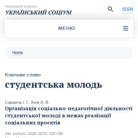
Перейти до вмісту
Науковий журнал
ISSN
УКРАЇНСЬКИЙ СОЦІУМ
МЕНЮ
Home
Ключове слово
студентська молодь
Саранча І. Г.
,
Хіля А. В.
Організація соціально-педагогічної діяльності
студентської молоді в межах реалізації
соціальних проєктів
Ukr. socìum, 2020, 4(75): 125-135