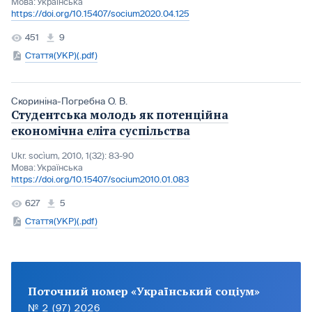
Мова:
Українська
https://doi.org/10.15407/socium2020.04.125
451
9
Стаття(УКР)(.pdf)
Скориніна-Погребна О. В.
Студентська молодь як потенційна
економічна еліта суспільства
Ukr. socìum, 2010, 1(32): 83-90
Мова:
Українська
https://doi.org/10.15407/socium2010.01.083
627
5
Стаття(УКР)(.pdf)
Поточний номер «Український соціум»
№ 2 (97) 2026