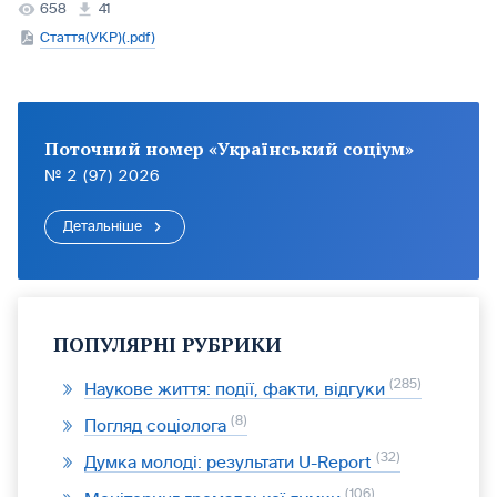
658
41
Стаття(УКР)(.pdf)
Поточний номер «Український соціум»
№ 2 (97) 2026
Детальніше
ПОПУЛЯРНІ РУБРИКИ
285
Наукове життя: події, факти, відгуки
8
Погляд соціолога
32
Думка молоді: результати U-Report
106