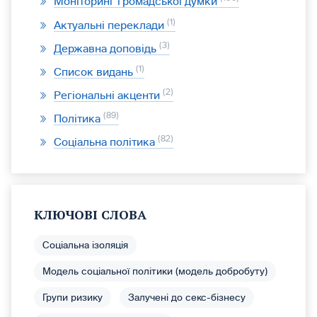
Моніторинг громадської думки
1
Актуальні переклади
3
Державна доповідь
1
Список видань
2
Регіональні акценти
89
Політика
82
Соціальна політика
КЛЮЧОВІ СЛОВА
Соціальна ізоляція
Модель соціальної політики (модель добробуту)
Групи ризику
Залучені до секс-бізнесу