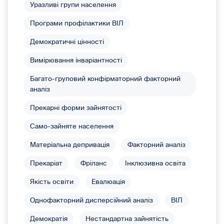
Уразливі групи населення
Програми профілактики ВІЛ
Демократичні цінності
Вимірювання інваріантності
Багато-груповий конфірматорний факторний
аналіз
Прекарні форми зайнятості
Само-зайняте населення
Матеріальна депривація
Факторний аналіз
Прекаріат
Фріланс
Інклюзивна освіта
Якість освіти
Евалюація
Однофакторний дисперсійний аналіз
ВІЛ
Демократія
Нестандартна зайнятість