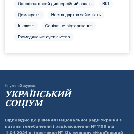
Однофакторний дисперсійний аналіз
ВІЛ
Демократія
Нестандартна зайнятість
Інклюзія
Соціальне відторгнення
Громадянське суспільство
Науковий журнал
УКРАЇНСЬКИЙ
СОЦІУМ
Відповідно до
рішення Національної ради України з
питань телебачення і радіомовлення № 1168 від
11.04.2024 р. (протокол № 13)
, журналу «Український