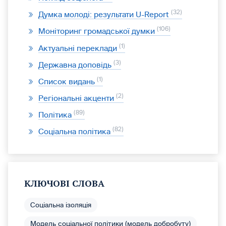
32
Думка молоді: результати U-Report
106
Моніторинг громадської думки
1
Актуальні переклади
3
Державна доповідь
1
Список видань
2
Регіональні акценти
89
Політика
82
Соціальна політика
КЛЮЧОВІ СЛОВА
Соціальна ізоляція
Модель соціальної політики (модель добробуту)