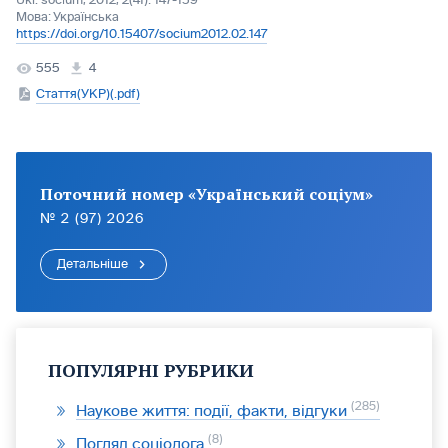
Ukr. socìum, 2012, 2(41): 147-159
Мова:
Українська
https://doi.org/10.15407/socium2012.02.147
555
4
Стаття(УКР)(.pdf)
Поточний номер «Український соціум»
№ 2 (97) 2026
Детальніше
ПОПУЛЯРНІ РУБРИКИ
285
Наукове життя: події, факти, відгуки
8
Погляд соціолога