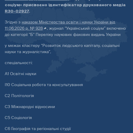
соціум» присвоєно ідентифікатор друкованого медіа
R30-02927
.
Згідно з
наказом Міністерства освіти і науки України від
11.06.2026 р. № 928
, журнал “Український соціум” включено
до категорії “Б” Переліку наукових фахових видань України
у межах кластеру “Розвиток людського капіталу, соціальні
науки та журналістика”,
спеціальності:
А1 Освітні науки
І10 Соціальна робота та консультування
С2 Політологія
С3 Міжнародні відносини
С5 Соціологія
С6 Географія та регіональні студії