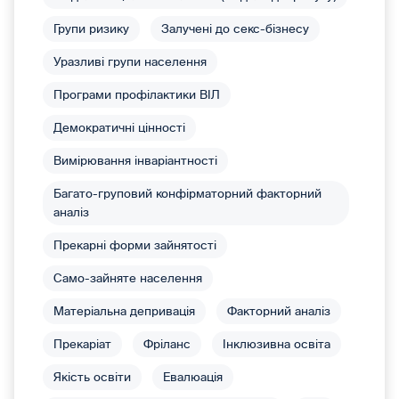
Групи ризику
Залучені до секс-бізнесу
Уразливі групи населення
Програми профілактики ВІЛ
Демократичні цінності
Вимірювання інваріантності
Багато-груповий конфірматорний факторний
аналіз
Прекарні форми зайнятості
Само-зайняте населення
Матеріальна депривація
Факторний аналіз
Прекаріат
Фріланс
Інклюзивна освіта
Якість освіти
Евалюація