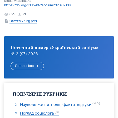
Мова:
Українська
https://doi.org/10.15407/socium2023.02.088
325
21
Стаття(УКР)(.pdf)
Поточний номер «Український соціум»
№ 2 (97) 2026
Детальніше
ПОПУЛЯРНІ РУБРИКИ
285
Наукове життя: події, факти, відгуки
8
Погляд соціолога