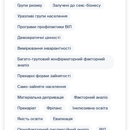
Групи ризику
Залучені до секс-бізнесу
Уразливі групи населення
Програми профілактики ВІЛ
Демократичні цінності
Вимірювання інваріантності
Багато-груповий конфірматорний факторний
аналіз
Прекарні форми зайнятості
Само-зайняте населення
Матеріальна депривація
Факторний аналіз
Прекаріат
Фріланс
Інклюзивна освіта
Якість освіти
Евалюація
Однофакторний дисперсійний аналіз
ВІЛ