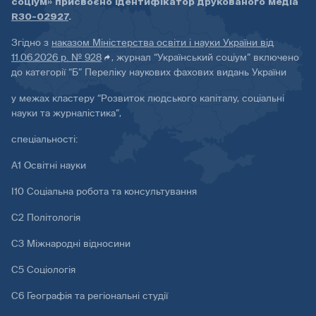
соціум» присвоєно ідентифікатор друкованого медіа
R30-02927
.
Згідно з
наказом Міністерства освіти і науки України від
11.06.2026 р. № 928
, журнал “Український соціум” включено
до категорії “Б” Переліку наукових фахових видань України
у межах кластеру “Розвиток людського капіталу, соціальні
науки та журналістика”,
спеціальності:
А1 Освітні науки
І10 Соціальна робота та консультування
С2 Політологія
С3 Міжнародні відносини
С5 Соціологія
С6 Географія та регіональні студії