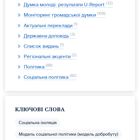
32
Думка молоді: результати U-Report
106
Моніторинг громадської думки
1
Актуальні переклади
3
Державна доповідь
1
Список видань
2
Регіональні акценти
89
Політика
82
Соціальна політика
КЛЮЧОВІ СЛОВА
Соціальна ізоляція
Модель соціальної політики (модель добробуту)