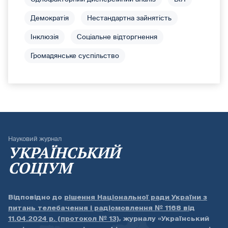
Демократія
Нестандартна зайнятість
Інклюзія
Соціальне відторгнення
Громадянське суспільство
Науковий журнал
УКРАЇНСЬКИЙ
СОЦІУМ
Відповідно до
рішення Національної ради України з
питань телебачення і радіомовлення № 1168 від
11.04.2024 р. (протокол № 13)
, журналу «Український