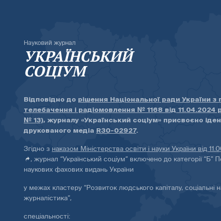
Науковий журнал
УКРАЇНСЬКИЙ
СОЦІУМ
Відповідно до
рішення Національної ради України з
телебачення і радіомовлення № 1168 від 11.04.2024 
№ 13)
, журналу «Український соціум» присвоєно іде
друкованого медіа
R30-02927
.
Згідно з
наказом Міністерства освіти і науки України від 11.
, журнал “Український соціум” включено до категорії “Б” П
наукових фахових видань України
у межах кластеру “Розвиток людського капіталу, соціальні н
журналістика”,
спеціальності: