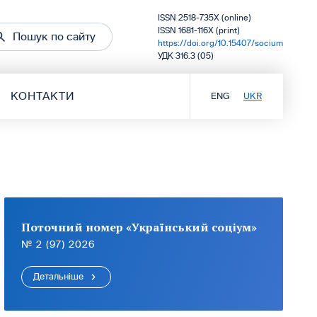
ISSN 2518-735X (online)
ISSN 1681-116X (print)
Пошук по сайту
https://doi.org/10.15407/socium
УДК 316.3 (05)
КОНТАКТИ
ENG
UKR
Поточний номер «Український соціум»
№ 2 (97) 2026
Детальніше