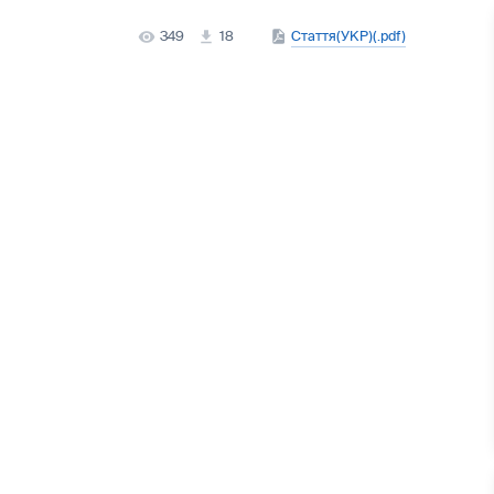
349
18
Стаття(УКР)(.pdf)