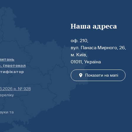
Наша адреса
оф. 210,
вул. Панаса Мирного, 26,
м. Київ,
 питань
01011, Україна
р. (протокол
нтифікатор
Показати на мапі
06.2026 р. № 928
ереліку
ауки та