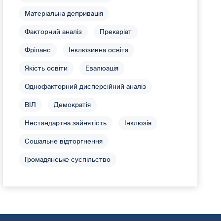
Матеріальна депривація
Факторний аналіз
Прекаріат
Фріланс
Інклюзивна освіта
Якість освіти
Евалюація
Однофакторний дисперсійний аналіз
ВІЛ
Демократія
Нестандартна зайнятість
Інклюзія
Соціальне відторгнення
Громадянське суспільство