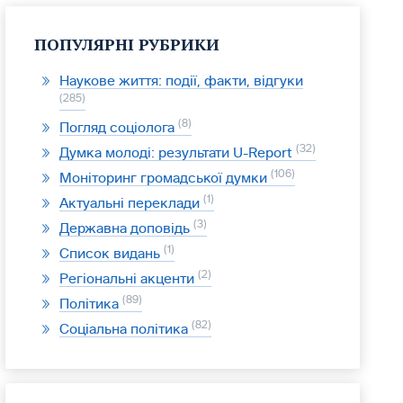
ПОПУЛЯРНІ РУБРИКИ
Наукове життя: події, факти, відгуки
285
8
Погляд соціолога
32
Думка молоді: результати U-Report
106
Моніторинг громадської думки
1
Актуальні переклади
3
Державна доповідь
1
Список видань
2
Регіональні акценти
89
Політика
82
Соціальна політика