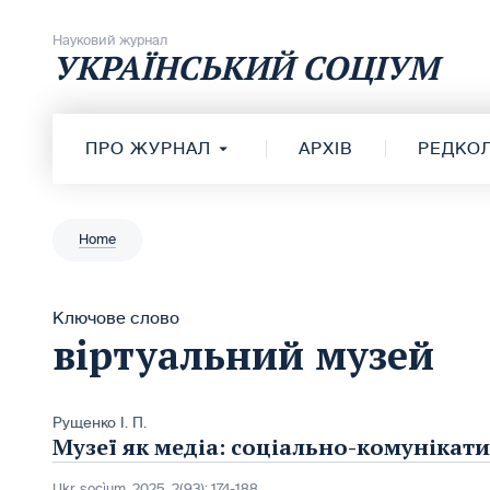
Перейти до вмісту
Науковий журнал
УКРАЇНСЬКИЙ СОЦІУМ
ПРО ЖУРНАЛ
АРХІВ
РЕДКОЛ
Home
Ключове слово
віртуальний музей
Рущенко І. П.
Музеї як медіа: соціально-комунікат
Ukr. socìum, 2025, 2(93): 174-188