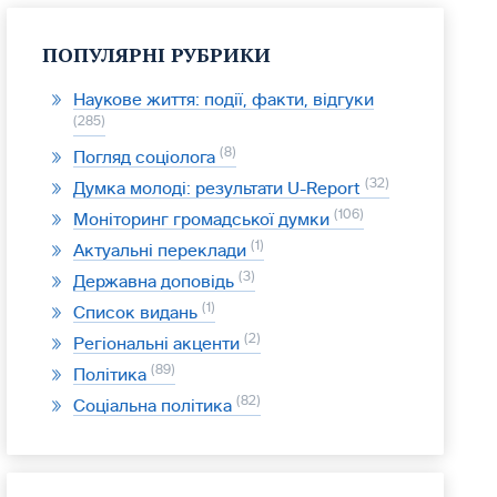
ПОПУЛЯРНІ РУБРИКИ
Наукове життя: події, факти, відгуки
285
8
Погляд соціолога
32
Думка молоді: результати U-Report
106
Моніторинг громадської думки
1
Актуальні переклади
3
Державна доповідь
1
Список видань
2
Регіональні акценти
89
Політика
82
Соціальна політика