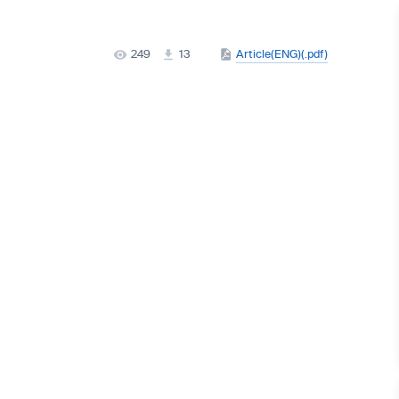
249
13
Article(ENG)(.pdf)