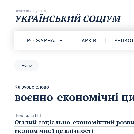
Перейти до вмісту
Науковий журнал
УКРАЇНСЬКИЙ СОЦІУМ
ПРО ЖУРНАЛ
АРХІВ
РЕДКОЛ
Home
Ключове слово
воєнно-економічні ц
Подлєсна В. Г.
Сталий соціально-економічний розвит
економічної циклічності