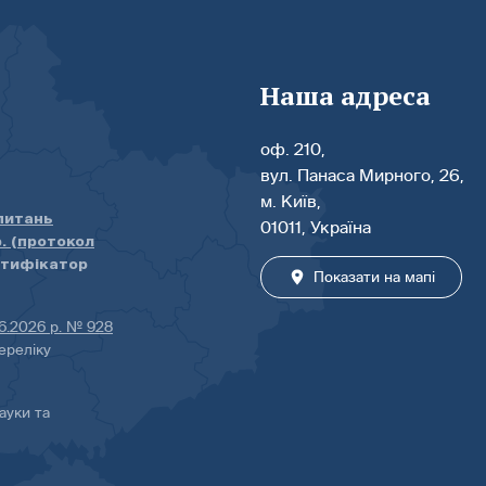
Наша адреса
оф. 210,
вул. Панаса Мирного, 26,
м. Київ,
 питань
01011, Україна
р. (протокол
нтифікатор
Показати на мапі
06.2026 р. № 928
ереліку
ауки та