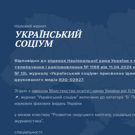
Науковий журнал
УКРАЇНСЬКИЙ
СОЦІУМ
Відповідно до
рішення Національної ради України з
телебачення і радіомовлення № 1168 від 11.04.2024 
№ 13)
, журналу «Український соціум» присвоєно іде
друкованого медіа
R30-02927
.
Згідно з
наказом Міністерства освіти і науки України від 11.
, журнал “Український соціум” включено до категорії “Б” П
наукових фахових видань України
у межах кластеру “Розвиток людського капіталу, соціальні н
журналістика”,
спеціальності: