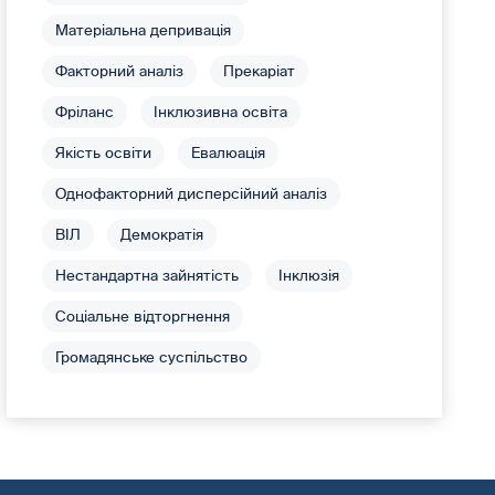
Матеріальна депривація
Факторний аналіз
Прекаріат
Фріланс
Інклюзивна освіта
Якість освіти
Евалюація
Однофакторний дисперсійний аналіз
ВІЛ
Демократія
Нестандартна зайнятість
Інклюзія
Соціальне відторгнення
Громадянське суспільство