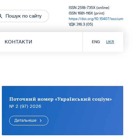
ISSN 2518-735X (online)
ISSN 1681-116X (print)
Пошук по сайту
https://doi.org/10.15407/socium
УДК 316.3 (05)
КОНТАКТИ
ENG
UKR
Поточний номер «Український соціум»
№ 2 (97) 2026
Детальніше