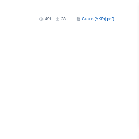
491
28
Стаття(УКР)(.pdf)