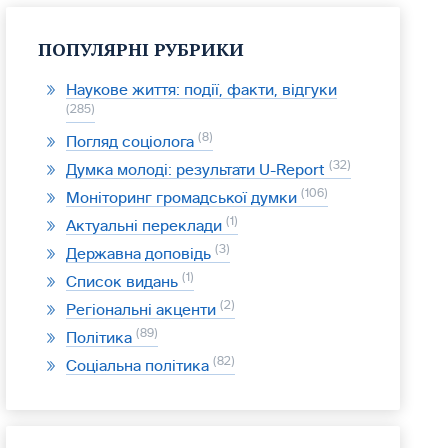
ПОПУЛЯРНІ РУБРИКИ
Наукове життя: події, факти, відгуки
285
8
Погляд соціолога
32
Думка молоді: результати U-Report
106
Моніторинг громадської думки
1
Актуальні переклади
3
Державна доповідь
1
Список видань
2
Регіональні акценти
89
Політика
82
Соціальна політика