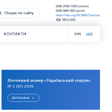
ISSN 2518-735X (online)
ISSN 1681-116X (print)
Пошук по сайту
https://doi.org/10.15407/socium
УДК 316.3 (05)
КОНТАКТИ
ENG
UKR
Поточний номер «Український соціум»
№ 2 (97) 2026
Детальніше