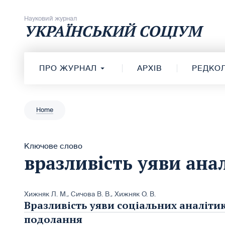
Перейти до вмісту
Науковий журнал
УКРАЇНСЬКИЙ СОЦІУМ
ПРО ЖУРНАЛ
АРХІВ
РЕДКОЛ
Home
Ключове слово
вразливість уяви ана
Хижняк Л. М.
,
Сичова В. В.
,
Хижняк О. В.
Вразливість уяви соціальних аналіти
подолання