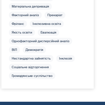
Матеріальна депривація
Факторний аналіз
Прекаріат
Фріланс
Інклюзивна освіта
Якість освіти
Евалюація
Однофакторний дисперсійний аналіз
ВІЛ
Демократія
Нестандартна зайнятість
Інклюзія
Соціальне відторгнення
Громадянське суспільство