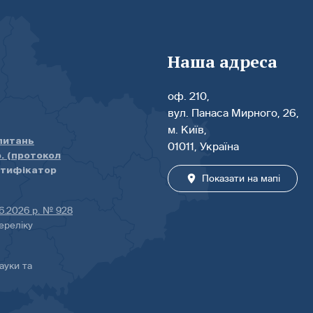
Наша адреса
оф. 210,
вул. Панаса Мирного, 26,
м. Київ,
 питань
01011, Україна
р. (протокол
нтифікатор
Показати на мапі
06.2026 р. № 928
ереліку
ауки та