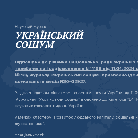
Науковий журнал
УКРАЇНСЬКИЙ
СОЦІУМ
Відповідно до
рішення Національної ради України з
телебачення і радіомовлення № 1168 від 11.04.2024 
№ 13)
, журналу «Український соціум» присвоєно іде
друкованого медіа
R30-02927
.
Згідно з
наказом Міністерства освіти і науки України від 11.
, журнал “Український соціум” включено до категорії “Б” П
наукових фахових видань України
у межах кластеру “Розвиток людського капіталу, соціальні н
журналістика”,
спеціальності: