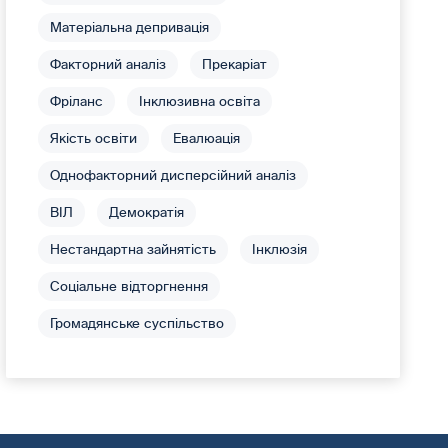
Матеріальна депривація
Факторний аналіз
Прекаріат
Фріланс
Інклюзивна освіта
Якість освіти
Евалюація
Однофакторний дисперсійний аналіз
ВІЛ
Демократія
Нестандартна зайнятість
Інклюзія
Соціальне відторгнення
Громадянське суспільство