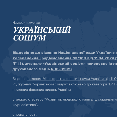
Науковий журнал
УКРАЇНСЬКИЙ
СОЦІУМ
Відповідно до
рішення Національної ради України з
телебачення і радіомовлення № 1168 від 11.04.2024 
№ 13)
, журналу «Український соціум» присвоєно іде
друкованого медіа
R30-02927
.
Згідно з
наказом Міністерства освіти і науки України від 11.
, журнал “Український соціум” включено до категорії “Б” П
наукових фахових видань України
у межах кластеру “Розвиток людського капіталу, соціальні н
журналістика”,
спеціальності: