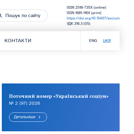
ISSN 2518-735X (online)
ISSN 1681-116X (print)
Пошук по сайту
https://doi.org/10.15407/socium
УДК 316.3 (05)
КОНТАКТИ
ENG
UKR
Поточний номер «Український соціум»
№ 2 (97) 2026
Детальніше