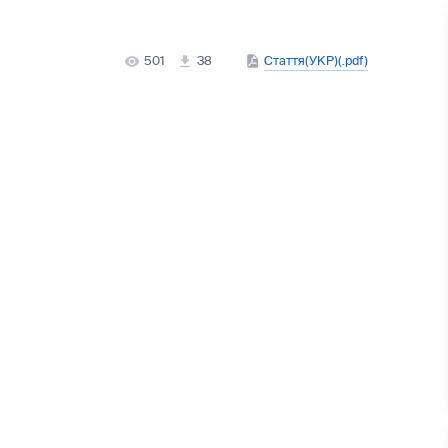
501
38
Стаття(УКР)(.pdf)