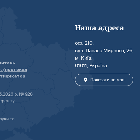
Наша адреса
оф. 210,
вул. Панаса Мирного, 26,
м. Київ,
 питань
01011, Україна
р. (протокол
нтифікатор
Показати на мапі
06.2026 р. № 928
ереліку
ауки та