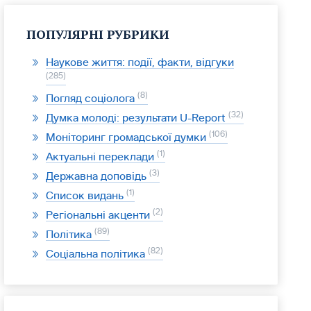
ПОПУЛЯРНІ РУБРИКИ
Наукове життя: події, факти, відгуки
285
8
Погляд соціолога
32
Думка молоді: результати U-Report
106
Моніторинг громадської думки
1
Актуальні переклади
3
Державна доповідь
1
Список видань
2
Регіональні акценти
89
Політика
82
Соціальна політика