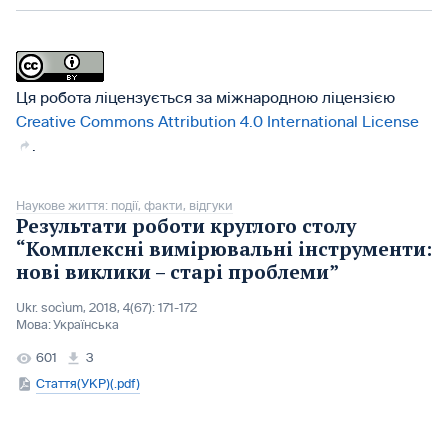
Ця робота ліцензується за міжнародною ліцензією
Creative Commons Attribution 4.0 International License
.
Наукове життя: події, факти, відгуки
Результати роботи круглого столу
“Комплекснi вимiрювальнi iнструменти:
новi виклики – старi проблеми”
Ukr. socìum, 2018, 4(67): 171-172
Мова:
Українська
601
3
Стаття(УКР)(.pdf)