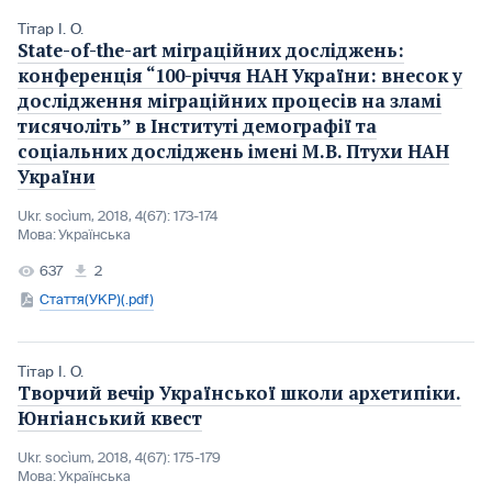
Тітар І. О.
State-of-the-art міграційних досліджень:
конференція “100-річчя НАН України: внесок у
дослідження міграційних процесів на зламі
тисячоліть” в Інституті демографії та
соціальних досліджень імені М.В. Птухи НАН
України
Ukr. socìum, 2018, 4(67): 173-174
Мова:
Українська
637
2
Стаття(УКР)(.pdf)
Тітар І. О.
Творчий вечір Української школи архетипіки.
Юнгіанський квест
Ukr. socìum, 2018, 4(67): 175-179
Мова:
Українська