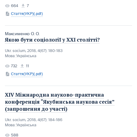
664
7
Стаття(УКР)(.pdf)
Максименко О. О.
Якою бути соціології у ХХI столітті?
Ukr. socìum, 2018, 4(67): 180-183
Мова:
Українська
732
11
Стаття(УКР)(.pdf)
ХІV Міжнародна науково-практична
конференція “Якубинська наукова сесія”
(запрошення до участі)
Ukr. socìum, 2018, 4(67): 184-186
Мова:
Українська
588