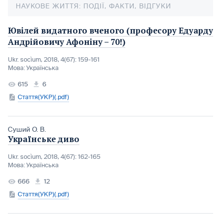
НАУКОВЕ ЖИТТЯ: ПОДІЇ, ФАКТИ, ВІДГУКИ
Ювілей видатного вченого (професору Едуарду
Андрійовичу Афоніну – 70!)
Ukr. socìum, 2018, 4(67): 159-161
Мова:
Українська
615
6
Стаття(УКР)(.pdf)
Суший О. В.
Українське диво
Ukr. socìum, 2018, 4(67): 162-165
Мова:
Українська
666
12
Стаття(УКР)(.pdf)