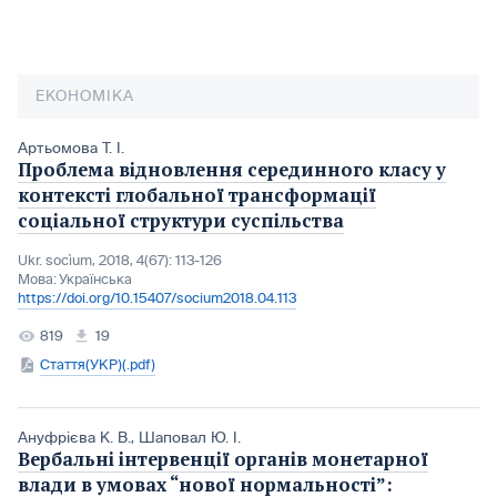
ЕКОНОМІКА
Артьомова Т. І.
Проблема відновлення серединного класу у
контексті глобальної трансформації
соціальної структури суспільства
Ukr. socìum, 2018, 4(67): 113-126
Мова:
Українська
https://doi.org/10.15407/socium2018.04.113
819
19
Стаття(УКР)(.pdf)
Ануфрієва К. В.
,
Шаповал Ю. І.
Вербальні інтервенції органів монетарної
влади в умовах “нової нормальності”: