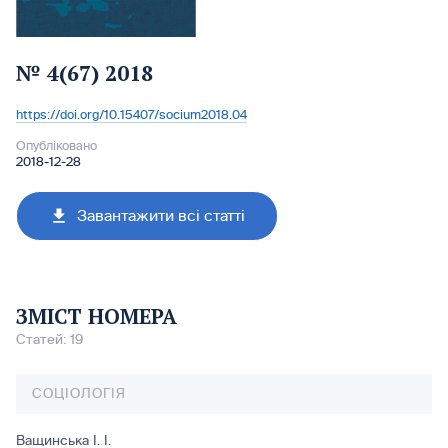
№ 4(67) 2018
https://doi.org/10.15407/socium2018.04
DOI:
Опубліковано
2018-12-28
Завантажити всі статті
ЗМІСТ НОМЕРА
Статей: 19
СОЦІОЛОГІЯ
Ващинська І. І.