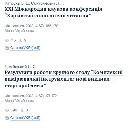
Катруха Є. В.
,
Сокурянська Л. Г.
ХХІ Міжнародна наукова конференція
“Харківські соціологічні читання”
Ukr. socìum, 2018, 4(67): 166-170
Мова:
Українська
715
9
Стаття(УКР)(.pdf)
Дембіцький С. С.
Результати роботи круглого столу “Комплекснi
вимiрювальнi iнструменти: новi виклики –
старi проблеми”
Ukr. socìum, 2018, 4(67): 171-172
Мова:
Українська
599
3
Стаття(УКР)(.pdf)