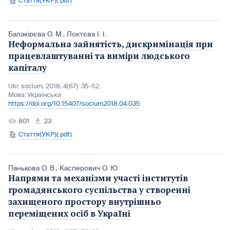
Стаття(УКР)(.pdf)
Балакірєва О. М.
,
Локтєва І. І.
Неформальна зайнятість, дискримінація при
працевлаштуванні та виміри людського
капіталу
Ukr. socìum, 2018, 4(67): 35-52
Мова:
Українська
https://doi.org/10.15407/socium2018.04.035
801
23
Стаття(УКР)(.pdf)
Панькова О. В.
,
Касперович О. Ю.
Напрями та механізми участі інститутів
громадянського суспільства у створенні
захищеного простору внутрішньо
переміщених осіб в Україні