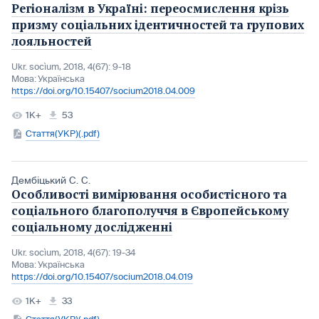
Регіоналізм в Україні: переосмислення крізь
призму соціальних ідентичностей та групових
лояльностей
Ukr. socìum, 2018, 4(67): 9-18
Мова:
Українська
https://doi.org/10.15407/socium2018.04.009
1K+
53
Стаття(УКР)(.pdf)
Дембіцький С. С.
Особливості вимірювання особистісного та
соціального благополуччя в Європейському
соціальному дослідженні
Ukr. socìum, 2018, 4(67): 19-34
Мова:
Українська
https://doi.org/10.15407/socium2018.04.019
1K+
33