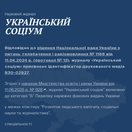
Науковий журнал
УКРАЇНСЬКИЙ
СОЦІУМ
Відповідно до
рішення Національної ради України з
питань телебачення і радіомовлення № 1168 від
11.04.2024 р. (протокол № 13)
, журналу «Український
соціум» присвоєно ідентифікатор друкованого медіа
R30-02927
.
Згідно з
наказом Міністерства освіти і науки України від
11.06.2026 р. № 928
, журнал “Український соціум” включено
до категорії “Б” Переліку наукових фахових видань України
у межах кластеру “Розвиток людського капіталу, соціальні
науки та журналістика”,
спеціальності: