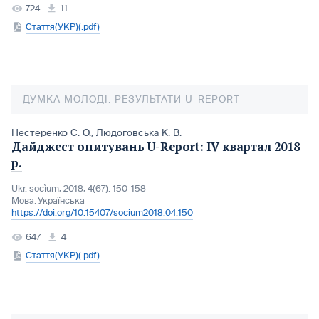
724
11
Стаття(УКР)(.pdf)
ДУМКА МОЛОДІ: РЕЗУЛЬТАТИ U-REPORT
Нестеренко Є. О.
,
Людоговська К. В.
Дайджест опитувань U-Report: ІV квартал 2018
р.
Ukr. socìum, 2018, 4(67): 150-158
Мова:
Українська
https://doi.org/10.15407/socium2018.04.150
647
4
Стаття(УКР)(.pdf)