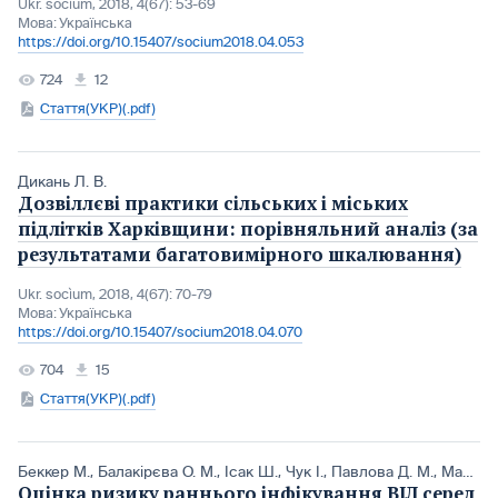
Ukr. socìum, 2018, 4(67): 53-69
Мова:
Українська
https://doi.org/10.15407/socium2018.04.053
724
12
Стаття(УКР)(.pdf)
Дикань Л. В.
Дозвіллєві практики сільських і міських
підлітків Харківщини: порівняльний аналіз (за
результатами багатовимірного шкалювання)
Ukr. socìum, 2018, 4(67): 70-79
Мова:
Українська
https://doi.org/10.15407/socium2018.04.070
704
15
Стаття(УКР)(.pdf)
Беккер М.
,
Балакірєва О. М.
,
Ісак Ш.
,
Чук І.
,
Павлова Д. М.
,
МакЛарті Л.
Оцінка ризику раннього інфікування ВІЛ серед