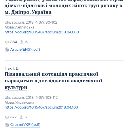
дівчат-підлітків і молодих жінок груп ризику в
м. Дніпро, Україна
Ukr. socìum, 2018, 4(67): 80-102
Мова:
Англійська
https://doi.org/10.15407/socium2018.04.080
864
6
Article(ENG)(.pdf)
Пак І. В.
Пізнавальний потенціал практичної
парадигми в дослідженні академічної
культури
Ukr. socìum, 2018, 4(67): 103-112
Мова:
Українська
https://doi.org/10.15407/socium2018.04.103
672
6
Стаття(УКР)(.pdf)