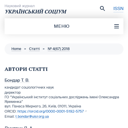
Перейти до вмісту
Науковий журнал
ISSN
УКРАЇНСЬКИЙ СОЦІУМ
МЕНЮ
Home
»
Статті
»
№ 4(67) 2018
АВТОРИ СТАТТІ
Бондар Т. В.
кандидат соціологічних наук
директор
ГО “Український інститут соціальних досліджень імені Олександра
Яременка”
вул. Панаса Мирного, 26, Київ, 01011, Україна
https://orcid.org/0000-0001-5192-5757
t.bondar@uisr.org.ua