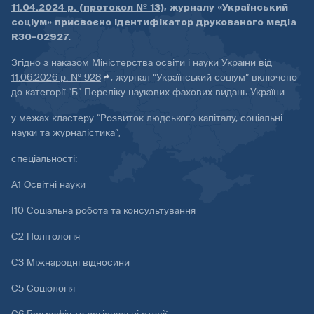
11.04.2024 р. (протокол № 13)
, журналу «Український
соціум» присвоєно ідентифікатор друкованого медіа
R30-02927
.
Згідно з
наказом Міністерства освіти і науки України від
11.06.2026 р. № 928
, журнал “Український соціум” включено
до категорії “Б” Переліку наукових фахових видань України
у межах кластеру “Розвиток людського капіталу, соціальні
науки та журналістика”,
спеціальності:
А1 Освітні науки
І10 Соціальна робота та консультування
С2 Політологія
С3 Міжнародні відносини
С5 Соціологія