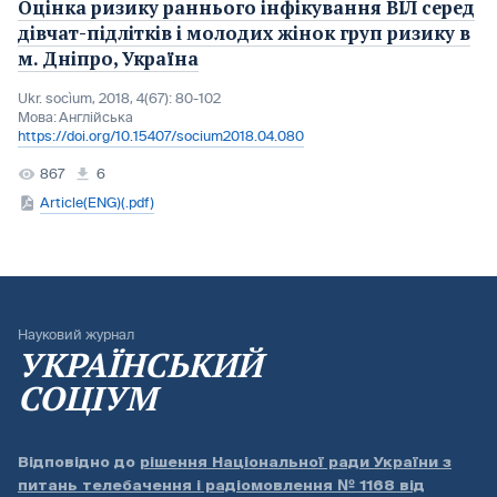
Оцінка ризику раннього інфікування ВІЛ серед
дівчат-підлітків і молодих жінок груп ризику в
м. Дніпро, Україна
Ukr. socìum, 2018, 4(67): 80-102
Мова:
Англійська
https://doi.org/10.15407/socium2018.04.080
867
6
Article(ENG)(.pdf)
Науковий журнал
УКРАЇНСЬКИЙ
СОЦІУМ
Відповідно до
рішення Національної ради України з
питань телебачення і радіомовлення № 1168 від