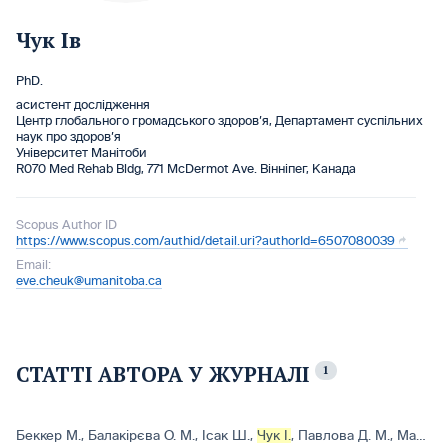
Чук Ів
PhD.
асистент дослідження
Центр глобального громадського здоров’я, Департамент суспільних
наук про здоров’я
Університет Манітоби
R070 Med Rehab Bldg, 771 McDermot Ave. Вінніпег, Канада
Scopus Author ID
https://www.scopus.com/authid/detail.uri?authorId=6507080039
Email:
eve.cheuk@umanitoba.ca
СТАТТІ АВТОРА У ЖУРНАЛІ
1
Беккер М.
,
Балакірєва О. М.
,
Ісак Ш.
,
Чук І.
,
Павлова Д. М.
,
МакЛарті Л.