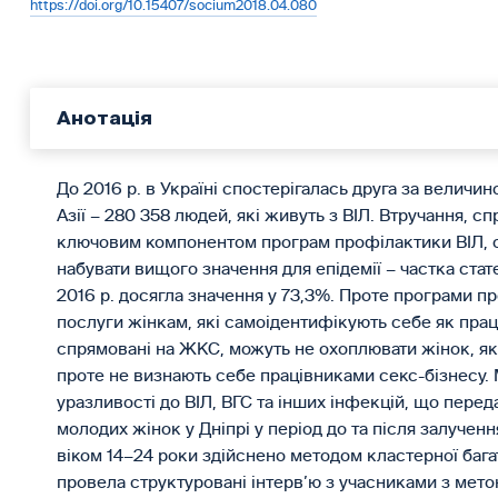
https://doi.org/10.15407/socium2018.04.080
Анотація
До 2016 р. в Україні спостерігалась друга за величин
Азії – 280 358 людей, які живуть з ВІЛ. Втручання, 
ключовим компонентом програм профілактики ВІЛ, о
набувати вищого значення для епідемії – частка стат
2016 р. досягла значення у 73,3%. Проте програми п
послуги жінкам, які самоідентифікують себе як прац
спрямовані на ЖКС, можуть не охоплювати жінок, які
проте не визнають себе працівниками секс-бізнесу.
уразливості до ВІЛ, ВГС та інших інфекцій, що пере
молодих жінок у Дніпрі у період до та після залучен
віком 14–24 роки здійснено методом кластерної багат
провела структуровані інтерв’ю з учасниками з мето