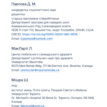
Павлова Д. М.
кандидатка соціологічних наук
доцентка
старша програмна співробітниця
Департамент програм для середніх шкіл
Американських Рад з міжнародної освіти
1828 Л стріт ПЗ, Вашингтон, округ Колумбія, 20036, США
https://orcid.org/0000-0003-1461-9616
d.pavlova@outlook.com
МакЛарті Л.
Центр глобального громадського здоров’я
Департамент суспільних наук про здоров’я
Університет Манітоби
R070 Med Rehab Bldg, 771 McDermot Ave. Вінніпег, Канада
ummcclar@myumanitoba.ca
Мішра Ш.
PhD.
Інститут знань Лі Ка Шінга, Лікарня Святого Майкла
Університет Торонто
St. Michael's Hospital 30 Bond St. Торонто, Онтаріо, 5B 1W8,
Канада
MishraS@smh.ca