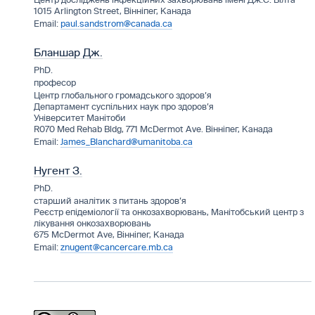
Центр досліджень інфекційних захворювань імені Дж.С. Вілта
1015 Arlington Street, Вінніпег, Канада
paul.sandstrom@canada.ca
Бланшар Дж.
PhD.
професор
Центр глобального громадського здоров’я
Департамент суспільних наук про здоров’я
Університет Манітоби
R070 Med Rehab Bldg, 771 McDermot Ave. Вінніпег, Канада
James_Blanchard@umanitoba.ca
Нугент З.
PhD.
старший аналітик з питань здоров’я
Реєстр епідеміології та онкозахворювань, Манітобський центр з
лікування онкозахворювань
675 McDermot Ave, Вінніпег, Канада
znugent@cancercare.mb.ca