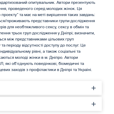
ндартизований опитувальник. Автори презентують
ення, проведеного серед молодих жінок. Ця
проекту” та має на меті вирішення таких завдань:
ться/проживають представники групи дослідження
рів для необтяжливого сексу, сексу в обмін та
лення трьох груп дослідження у Дніпрі; визначити,
ться між представниками цільових груп
 та періоду відсутності доступу до послуг. Це
дивідуальному рівні, а також соціальні та
каються молоді жінки в м. Дніпро. Автори
 які об’єднують поведінкові, біомедичні та
вих заходів з профілактики в Дніпрі та Україні.