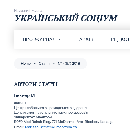
Перейти до вмісту
Науковий журнал
УКРАЇНСЬКИЙ СОЦІУМ
ПРО ЖУРНАЛ
АРХІВ
РЕДКОЛ
Home
»
Статті
»
№ 4(67) 2018
АВТОРИ СТАТТІ
Беккер М.
доцент
Центр глобального громадського здоров’я
Департамент суспільних наук про здоров’я
Університет Манітоби
R070 Med Rehab Bldg, 771 McDermot Ave. Вінніпег, Канада
Marissa.Becker@umanitoba.ca