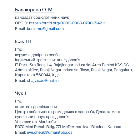
Балакірєва О. М.
кандидат соціологічних наук
https://orcid.org/0000-0003-0790-7142
bon.smc@gmail.com
Ісак Ш.
PhD.
керуюча довірена особа
Індійський траст з питань здоров’я
IT Park, 5th floor, 1-4, Rajajinagar Industrial Area Behind KSSIDC
Admin office, Rajaji Nagar Industrial Town, Rajaji Nagar, Bengaluru,
Карнатака 560044, Індія
shajy.isac@ihat.in
Чук І.
PhD.
асистент дослідження
Центр глобального громадського здоров’я, Департамент
суспільних наук про здоров’я
Університет Манітоби
R070 Med Rehab Bldg, 771 McDermot Ave. Вінніпег, Канада
eve.cheuk@umanitoba.ca