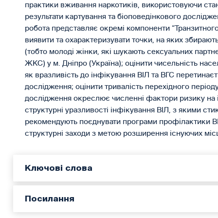
практики вживання наркотиків, використовуючи ста
результати картування та біоповедінкового дослідж
робота представляє окремі компоненти “Транзитного 
виявити та охарактеризувати точки, на яких збираю
(тобто молоді жінки, які шукають сексуальних партне
ЖКС) у м. Дніпро (Україна); оцінити чисельність насе
як вразливість до інфікування ВІЛ та ВГС перетинає
дослідження; оцінити тривалість перехідного періоду
дослідження окреслює численні фактори ризику на ін
структурні уразливості інфікування ВІЛ, з якими сти
рекомендують поєднувати програми профілактики ВІЛ,
структурні заходи з метою розширення існуючих місце
Ключові слова
Посилання