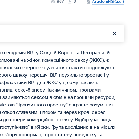
867
6
Article(ENG)(.pdf)
ою епідемія ВІЛ у Східній Європі та Центральній
спрямовані на жінок комерційного сексу (ЖКС), є
скільки гетеросексуальні контакти продовжують
евого шляху передачі ВІЛ неухильно зростає і у
рофілактики ВІЛ для ЖКС у цілому надають
івниці секс-бізнесу. Таким чином, програми,
 займаються сексом в обмін на гроші чи ресурси,
 Метою “Транзитного проекту” є краще розуміння
даються статевим шляхом та через кров, серед
ня до сфери комерційного сексу. Відбір учасниць
оступінчатої вибірки. Група дослідників на місцях
ю збору інформації про статеву поведінку та