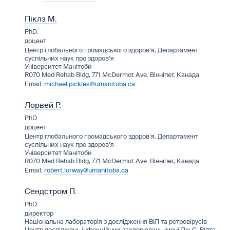
Піклз М.
PhD.
доцент
Центр глобального громадського здоров’я, Департамент
суспільних наук про здоров’я
Університет Манітоби
R070 Med Rehab Bldg, 771 McDermot Ave. Вінніпег, Канада
michael.pickles@umanitoba.ca
Лорвей Р.
PhD.
доцент
Центр глобального громадського здоров’я, Департамент
суспільних наук про здоров’я
Університет Манітоби
R070 Med Rehab Bldg, 771 McDermot Ave. Вінніпег, Канада
robert.lorway@umanitoba.ca
Сендстром П.
PhD.
директор
Національна лабораторія з дослідження ВІЛ та ретровірусів