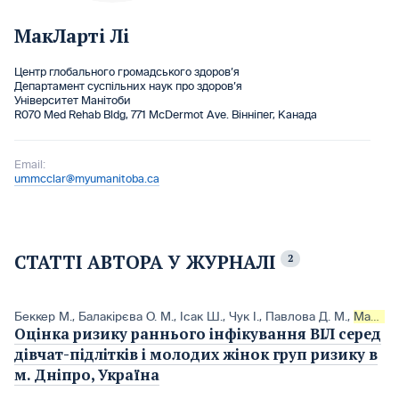
МакЛарті Лі
Центр глобального громадського здоров’я
Департамент суспільних наук про здоров’я
Університет Манітоби
R070 Med Rehab Bldg, 771 McDermot Ave. Вінніпег, Канада
Email:
ummcclar@myumanitoba.ca
СТАТТІ АВТОРА У ЖУРНАЛІ
2
Беккер М.
,
Балакірєва О. М.
,
Ісак Ш.
,
Чук І.
,
Павлова Д. М.
,
МакЛарті Л.
Оцінка ризику раннього інфікування ВІЛ серед
дівчат-підлітків і молодих жінок груп ризику в
м. Дніпро, Україна