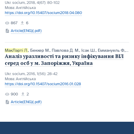
Ukr. socìum, 2018, 4(67): 80-102
Мова:
Англійська
https://doi.org/10.15407/socium2018.04.080
867
6
Article(ENG)(.pdf)
МакЛарті Л.
,
Беккер М.
,
Павлова Д. М.
,
Ісак Ш.
,
Еммануель Ф.
,
Бал
Аналіз уразливості та ризику інфікування ВІЛ
серед осб у м. Запоріжжя, Україна
Ukr. socìum, 2016, 1(56): 28-42
Мова:
Англійська
https://doi.org/10.15407/socium2016.01.028
900
2
Article(ENG)(.pdf)