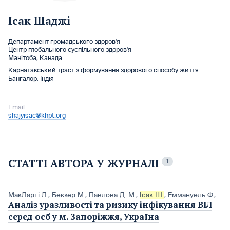
Ісак Шаджі
Департамент громадського здоров'я
Центр глобального суспільного здоров'я
Манітоба, Канада
Карнатакський траст з формування здорового способу життя
Бангалор, Індія
Email:
shajyisac@khpt.org
СТАТТІ АВТОРА У ЖУРНАЛІ
1
МакЛарті Л.
,
Беккер М.
,
Павлова Д. М.
,
Ісак Ш.
,
Еммануель Ф.
,
Бал
Аналіз уразливості та ризику інфікування ВІЛ
серед осб у м. Запоріжжя, Україна