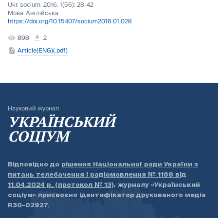
Ukr. socìum, 2016, 1(56): 28-42
Мова:
Англійська
https://doi.org/10.15407/socium2016.01.028
898
2
Article(ENG)(.pdf)
Науковий журнал
УКРАЇНСЬКИЙ
СОЦІУМ
Відповідно до
рішення Національної ради України з
питань телебачення і радіомовлення № 1168 від
11.04.2024 р. (протокол № 13)
, журналу «Український
соціум» присвоєно ідентифікатор друкованого медіа
R30-02927
.