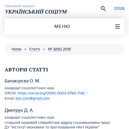
Перейти до вмісту
Науковий журнал
ISSN
УКРАЇНСЬКИЙ СОЦІУМ
МЕНЮ
Home
»
Статті
»
№ 3(66) 2018
АВТОРИ СТАТТІ
Балакірєва О. М.
кандидат соціологічних наук
https://orcid.org/0000-0003-0790-7142
bon.smc@gmail.com
Дмитрук Д. А.
кандидат соціологічних наук
старший науковий співробітник відділу соціоекономіки праці
ДУ “Інститут економіки та прогнозування НАН України”