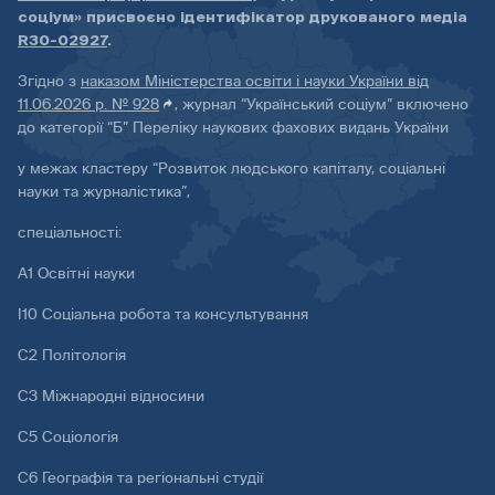
соціум» присвоєно ідентифікатор друкованого медіа
R30-02927
.
Згідно з
наказом Міністерства освіти і науки України від
11.06.2026 р. № 928
, журнал “Український соціум” включено
до категорії “Б” Переліку наукових фахових видань України
у межах кластеру “Розвиток людського капіталу, соціальні
науки та журналістика”,
спеціальності:
А1 Освітні науки
І10 Соціальна робота та консультування
С2 Політологія
С3 Міжнародні відносини
С5 Соціологія
С6 Географія та регіональні студії