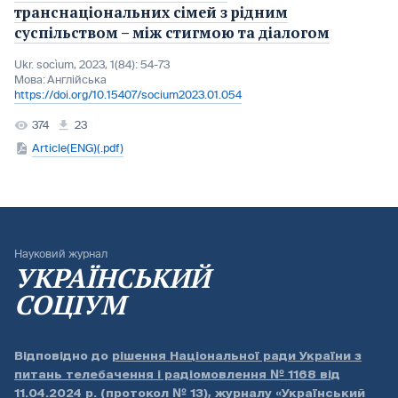
транснаціональних сімей з рідним
суспільством – між стигмою та діалогом
Ukr. socìum, 2023, 1(84): 54-73
Мова:
Англійська
https://doi.org/10.15407/socium2023.01.054
374
23
Article(ENG)(.pdf)
Науковий журнал
УКРАЇНСЬКИЙ
СОЦІУМ
Відповідно до
рішення Національної ради України з
питань телебачення і радіомовлення № 1168 від
11.04.2024 р. (протокол № 13)
, журналу «Український