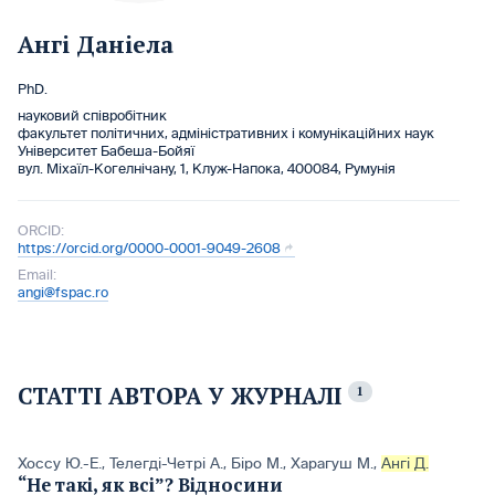
Ангі Даніела
PhD.
науковий співробітник
факультет політичних, адміністративних і комунікаційних наук
Університет Бабеша-Бойяї
вул. Міхаїл-Когелнічану, 1, Клуж-Напока, 400084, Румунія
ORCID:
https://orcid.org/0000-0001-9049-2608
Email:
angi@fspac.ro
СТАТТІ АВТОРА У ЖУРНАЛІ
1
Хоссу Ю.-Е.
,
Телегді-Четрі А.
,
Біро M.
,
Харагуш М.
,
Ангі Д.
“Не такі, як всі”? Відносини