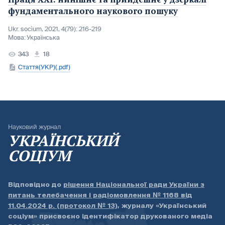
фундаментального наукового пошуку
Ukr. socìum, 2021, 4(79): 216-219
Мова:
Українська
343
18
Стаття(УКР)(.pdf)
Науковий журнал
УКРАЇНСЬКИЙ
СОЦІУМ
Відповідно до
рішення Національної ради України з
питань телебачення і радіомовлення № 1168 від
11.04.2024 р. (протокол № 13)
, журналу «Український
соціум» присвоєно ідентифікатор друкованого медіа