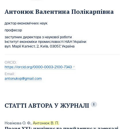
Антонюк Валентина Полікарпівна
доктор економічних наук
професор
заступник директора з наукової роботи
Інститут економіки промисловості НАН України
вул. Марії Капніст, 2, Київ, 03057, Україна
ORCID:
https://orcid.org/0000-0003-2100-7343
Email:
antonukvp@gmail.com
СТАТТІ АВТОРА У ЖУРНАЛІ
1
Новікова О. Ф.
,
Антонюк В. П.
Праця ХХІ: нинішнє та прийдешнє у дзеркалі