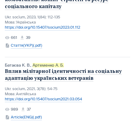
соціального капіталу
Ukr. socìum, 2023, 1(84): 112-135
Мова:
Українська
https://doi.org/10.15407/socium2023.01.112
661
39
Стаття(УКР)(.pdf)
Батаєва К. В.
,
Артеменко А. Б.
Вплив мілітарної ідентичності на соціальну
адаптацію українських ветеранів
Ukr. socìum, 2021, 3(78): 54-75
Мова:
Англійська
https://doi.org/10.15407/socium2021.03.054
989
37
Article(ENG)(.pdf)