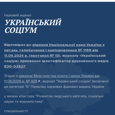
Науковий журнал
УКРАЇНСЬКИЙ
СОЦІУМ
Відповідно до
рішення Національної ради України з
питань телебачення і радіомовлення № 1168 від
11.04.2024 р. (протокол № 13)
, журналу «Український
соціум» присвоєно ідентифікатор друкованого медіа
R30-02927
.
Згідно з
наказом Міністерства освіти і науки України від
11.06.2026 р. № 928
, журнал “Український соціум” включено
до категорії “Б” Переліку наукових фахових видань України
у межах кластеру “Розвиток людського капіталу, соціальні
науки та журналістика”,
спеціальності: