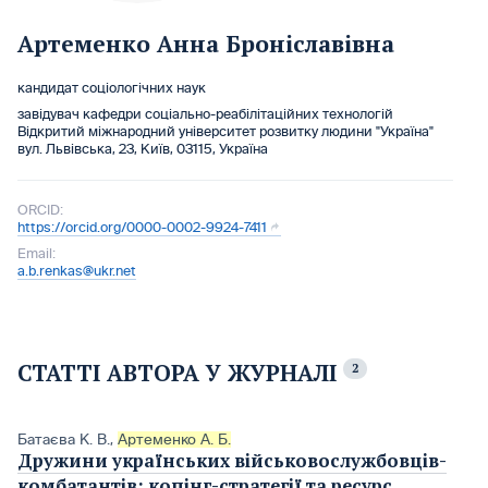
Артеменко Анна Броніславівна
кандидат соціологічних наук
завідувач кафедри соціально-реабілітаційних технологій
Відкритий міжнародний університет розвитку людини "Україна"
вул. Львівська, 23, Київ, 03115, Україна
ORCID:
https://orcid.org/0000-0002-9924-7411
Email:
a.b.renkas@ukr.net
СТАТТІ АВТОРА У ЖУРНАЛІ
2
Батаєва К. В.
,
Артеменко А. Б.
Дружини українських військовослужбовців-
комбатантів: копінг-стратегії та ресурс