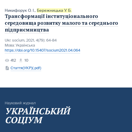
Никифорук О. І.
,
Бережницька У. Б.
Трансформації інституціонального
середовища розвитку малого та середнього
підприємництва
Ukr. socìum, 2021, 4(79): 64-84
Мова:
Українська
https://doi.org/10.15407/socium2021.04.064
412
10
Стаття(УКР)(.pdf)
Науковий журнал
УКРАЇНСЬКИЙ
СОЦІУМ