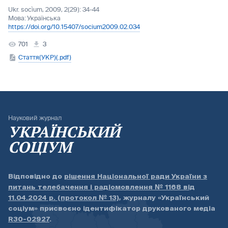
Ukr. socìum, 2009, 2(29): 34-44
Мова:
Українська
https://doi.org/10.15407/socium2009.02.034
701
3
Стаття(УКР)(.pdf)
Науковий журнал
УКРАЇНСЬКИЙ
СОЦІУМ
Відповідно до
рішення Національної ради України з
питань телебачення і радіомовлення № 1168 від
11.04.2024 р. (протокол № 13)
, журналу «Український
соціум» присвоєно ідентифікатор друкованого медіа
R30-02927
.