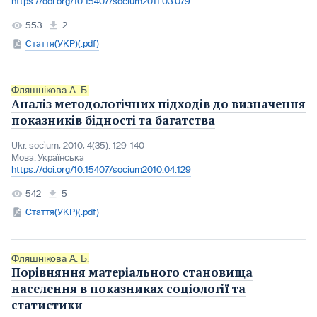
https://doi.org/10.15407/socium2011.03.079
553
2
Стаття(УКР)(.pdf)
Фляшнікова А. Б.
Аналіз методологічних підходів до визначення
показників бідності та багатства
Ukr. socìum, 2010, 4(35): 129-140
Мова:
Українська
https://doi.org/10.15407/socium2010.04.129
542
5
Стаття(УКР)(.pdf)
Фляшнікова А. Б.
Порівняння матеріального становища
населення в показниках соціології та
статистики