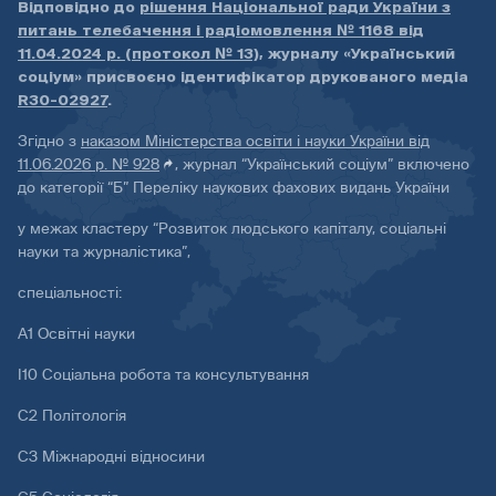
Відповідно до
рішення Національної ради України з
питань телебачення і радіомовлення № 1168 від
11.04.2024 р. (протокол № 13)
, журналу «Український
соціум» присвоєно ідентифікатор друкованого медіа
R30-02927
.
Згідно з
наказом Міністерства освіти і науки України від
11.06.2026 р. № 928
, журнал “Український соціум” включено
до категорії “Б” Переліку наукових фахових видань України
у межах кластеру “Розвиток людського капіталу, соціальні
науки та журналістика”,
спеціальності:
А1 Освітні науки
І10 Соціальна робота та консультування
С2 Політологія
С3 Міжнародні відносини