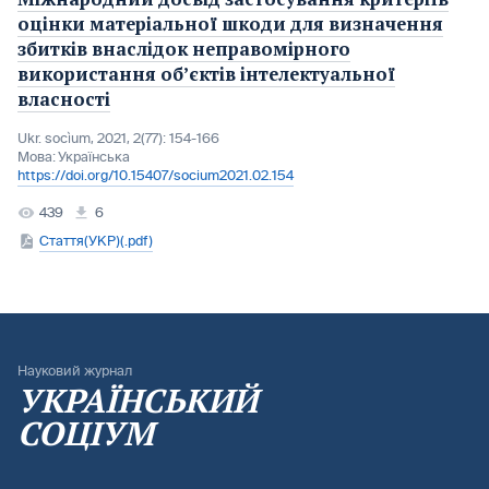
оцінки матеріальної шкоди для визначення
збитків внаслідок неправомірного
використання об’єктів інтелектуальної
власності
Ukr. socìum, 2021, 2(77): 154-166
Мова:
Українська
https://doi.org/10.15407/socium2021.02.154
439
6
Стаття(УКР)(.pdf)
Науковий журнал
УКРАЇНСЬКИЙ
СОЦІУМ