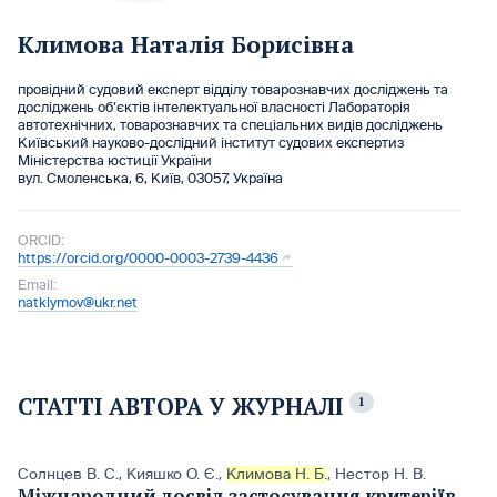
Климова Наталія Борисівна
провідний судовий експерт відділу товарознавчих досліджень та
досліджень об’єктів інтелектуальної власності Лабораторія
автотехнічних, товарознавчих та спеціальних видів досліджень
Київський науково-дослідний інститут судових експертиз
Міністерства юстиції України
вул. Смоленська, 6, Київ, 03057, Україна
ORCID:
https://orcid.org/0000-0003-2739-4436
Email:
natklymov@ukr.net
СТАТТІ АВТОРА У ЖУРНАЛІ
1
Солнцев В. С.
,
Кияшко О. Є.
,
Климова Н. Б.
,
Нестор Н. В.
Міжнародний досвід застосування критеріїв