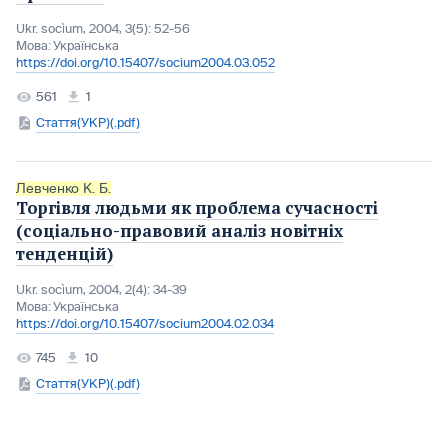
Ukr. socìum, 2004, 3(5): 52-56
Мова:
Українська
https://doi.org/10.15407/socium2004.03.052
561
1
Стаття(УКР)(.pdf)
Левченко К. Б.
Торгівля людьми як проблема сучасності
(соціально-правовий аналіз новітніх
тенденцій)
Ukr. socìum, 2004, 2(4): 34-39
Мова:
Українська
https://doi.org/10.15407/socium2004.02.034
745
10
Стаття(УКР)(.pdf)