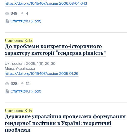
https://doi.org/10.15407/socium2006.03-04.043
648
4
Стаття(УКР)(.pdf)
Левченко К. Б.
До проблеми конкретно-історичного
характеру категорії “гендерна рівність”
Ukr. socìum, 2005, 1(6): 26-30
Мова:
Українська
https://doi.org/10.15407/socium2005.01.26
628
12
Стаття(УКР)(.pdf)
Левченко К. Б.
Державне управління процесами формування
гендерної політики в Україні: теоретичні
проблеми