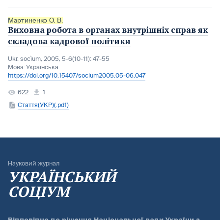
Мартиненко О. В.
Виховна робота в органах внутрішніх справ як
складова кадрової політики
Ukr. socìum, 2005, 5-6(10-11): 47-55
Мова:
Українська
https://doi.org/10.15407/socium2005.05-06.047
622
1
Стаття(УКР)(.pdf)
Науковий журнал
УКРАЇНСЬКИЙ
СОЦІУМ
Відповідно до
рішення Національної ради України з