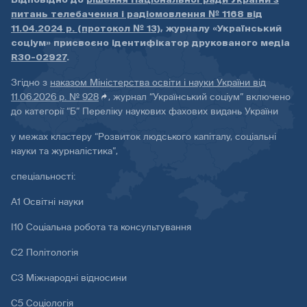
питань телебачення і радіомовлення № 1168 від
11.04.2024 р. (протокол № 13)
, журналу «Український
соціум» присвоєно ідентифікатор друкованого медіа
R30-02927
.
Згідно з
наказом Міністерства освіти і науки України від
11.06.2026 р. № 928
, журнал “Український соціум” включено
до категорії “Б” Переліку наукових фахових видань України
у межах кластеру “Розвиток людського капіталу, соціальні
науки та журналістика”,
спеціальності:
А1 Освітні науки
І10 Соціальна робота та консультування
С2 Політологія
С3 Міжнародні відносини
С5 Соціологія