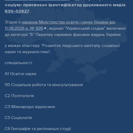
соціум» присвоєно ідентифікатор друкованого медіа
R30-02927
.
Згідно з
наказом Міністерства освіти і науки України від
11.06.2026 р. № 928
, журнал “Український соціум” включено
до категорії “Б” Переліку наукових фахових видань України
у межах кластеру “Розвиток людського капіталу, соціальні
науки та журналістика”,
спеціальності:
А1 Освітні науки
І10 Соціальна робота та консультування
С2 Політологія
С3 Міжнародні відносини
С5 Соціологія
С6 Географія та регіональні студії