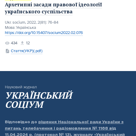
Архетипні засади правової ідеології
українського суспільства
Ukr. socìum, 2022, 2(81): 76-84
Мова:
Українська
https://doi.org/10.15407/socium2022.02.076
434
12
Стаття(УКР)(.pdf)
Науковий журнал
УКРАЇНСЬКИЙ
СОЦІУМ
Відповідно до
рішення Національної ради України з
питань телебачення і радіомовлення № 1168 від
11.04.2024 р. (протокол № 13)
, журналу «Український