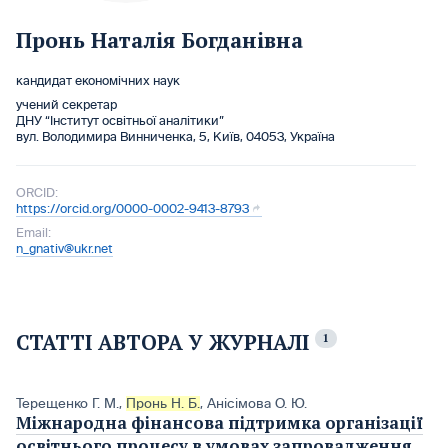
Пронь Наталія Богданівна
кандидат економічних наук
учений секретар
ДНУ “Інститут освітньої аналітики”
вул. Володимира Винниченка, 5, Київ, 04053, Україна
ORCID:
https://orcid.org/0000-0002-9413-8793
Email:
n_gnativ@ukr.net
СТАТТІ АВТОРА У ЖУРНАЛІ
1
Терещенко Г. М.
,
Пронь Н. Б.
,
Анісімова О. Ю.
Міжнародна фінансова підтримка організації
освітнього процесу в умовах запровадження