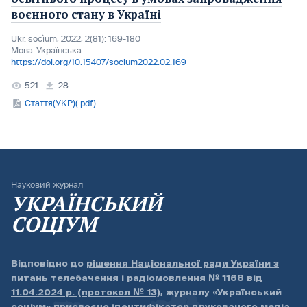
воєнного стану в Україні
Ukr. socìum, 2022, 2(81): 169-180
Мова:
Українська
https://doi.org/10.15407/socium2022.02.169
521
28
Стаття(УКР)(.pdf)
Науковий журнал
УКРАЇНСЬКИЙ
СОЦІУМ
Відповідно до
рішення Національної ради України з
питань телебачення і радіомовлення № 1168 від
11.04.2024 р. (протокол № 13)
, журналу «Український
соціум» присвоєно ідентифікатор друкованого медіа