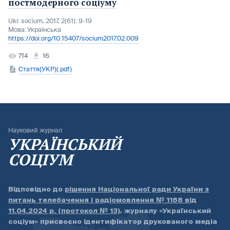
постмодерного соціуму
Ukr. socìum, 2017, 2(61): 9-19
Мова:
Українська
https://doi.org/10.15407/socium2017.02.009
714
16
Стаття(УКР)(.pdf)
Науковий журнал
УКРАЇНСЬКИЙ
СОЦІУМ
Відповідно до
рішення Національної ради України з
питань телебачення і радіомовлення № 1168 від
11.04.2024 р. (протокол № 13)
, журналу «Український
соціум» присвоєно ідентифікатор друкованого медіа