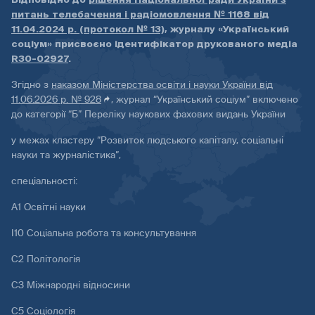
питань телебачення і радіомовлення № 1168 від
11.04.2024 р. (протокол № 13)
, журналу «Український
соціум» присвоєно ідентифікатор друкованого медіа
R30-02927
.
Згідно з
наказом Міністерства освіти і науки України від
11.06.2026 р. № 928
, журнал “Український соціум” включено
до категорії “Б” Переліку наукових фахових видань України
у межах кластеру “Розвиток людського капіталу, соціальні
науки та журналістика”,
спеціальності:
А1 Освітні науки
І10 Соціальна робота та консультування
С2 Політологія
С3 Міжнародні відносини
С5 Соціологія