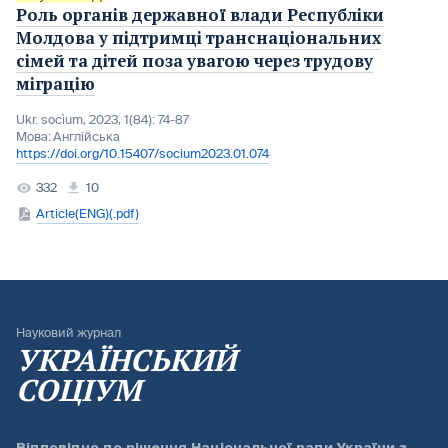
Роль органів державної влади Республіки
Молдова у підтримці транснаціональних
сімей та дітей поза увагою через трудову
міграцію
Ukr. socìum, 2023, 1(84): 74-87
Мова:
Англійська
https://doi.org/10.15407/socium2023.01.074
332
10
Article(ENG)(.pdf)
Науковий журнал
УКРАЇНСЬКИЙ
СОЦІУМ
Відповідно до
рішення Національної ради України з